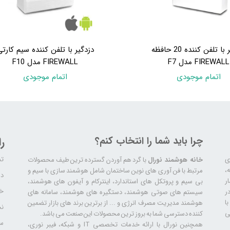
دزدگیر با تلفن کننده 20 حافظه
دزدگیر با تلفن کننده سیم کارت
FIREWALL مدل F7
FIREWALL مدل F10
اتمام موجودی
اتمام موجودی
چرا باید شما را انتخاب کنم؟
ر
تم
ری
خانه هوشمند نورال
با گرد هم آوردن گسترده ترین طیف محصولات
ال سابقه،
مرتبط با فن آوری های نوین ساختمان شامل هوشمند سازی با سیم و
دا
ر
بی سیم و پروتکل های استاندارد، اینترکام و آیفون های هوشمند،
خد
ر
سیستم های صوتی هوشمند، دستگیره های هوشمند، سامانه های
ا
هوشمند مدیریت مصرف انرژی و ... از برترین برند های بازار تضمین
نح
ی
کننده دسترسی شما به بروز ترین محصولات این صنعت می باشد.
سا
همچنین نورال با ارائه خدمات تخصصی IT و شبکه، فیبر نوری،