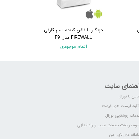
ی
دزدگیر با تلفن کننده سیم کارتی
FIREWALL مدل F9
اتمام موجودی
اهنمای سایت
اس با نورال
نلود لیست های قیمت
مات روشنایی نورال
وه دریافت خدمات نصب و راه اندازی
مانه مای لابی من