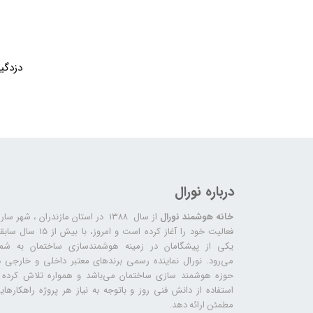
پرده برقی
موتور و ریل پرده هوشمند
ماژول های سیستمی
درباره نورال
خانه هوشمند نورال
از سال ۱۳۸۸ در استان مازندران ، شهر سا
فعالیت خود را آغاز کرده است و امروز، با بیش از ۱۵ س
یکی از پیشگامان در زمینه هوشمندسازی ساختمان به شما
می‌رود. نورال نماینده رسمی برندهای معتبر داخلی و خارجی د
حوزه هوشمند سازی ساختمان می‌باشد و همواره تلاش کرده ب
استفاده از دانش فنی روز و باتوجه به نیاز هر پروژه راهکارهای
مطمئن ارائه دهد.