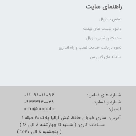
راهنمای سایت
تماس با نورال
دانلود لیست های قیمت
خدمات روشنایی نورال
نحوه دریافت خدمات نصب و راه اندازی
سامانه مای لابی من
شماره های تماس:
011-91011096
شماره واتساپ:
09333930039
​​​​​​​ایمیل:
info@nooral.ir
آدرس: ساری خیابان حافظ نبش آزالیا پلاک 20 طبقه 1
ســاعات کاری: ( شـنبه تا چهارشنبه 8 الی 16 )
( پنجشنبه 8 الی 12:30 )