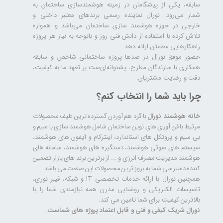
سابقه، یکی از پیشگامان در زمینه هوشمندسازی ساختمان به
شمار می‌رود. نورال نماینده رسمی برندهای معتبر داخلی و
خارجی در حوزه هوشمند سازی ساختمان می‌باشد و همواره
تلاش کرده با استفاده از دانش فنی روز و باتوجه به نیاز هر پروژه
راهکارهایی مطمئن ارائه دهد.
حضور موفق نورال در صدها پروژه‌ ساختمانی شاخص و سابقه
همکاری با سازندگان مطرح، پشتوانه‌ای‌ست بر تعهد ما به کیفیت،
دقت و رضایت مشتریان.
چرا باید شما را انتخاب کنم؟
خانه هوشمند نورال
با گرد هم آوردن گسترده ترین طیف محصولات
مرتبط با فن آوری های نوین ساختمان شامل هوشمند سازی با سیم و
بی سیم و پروتکل های استاندارد، اینترکام و آیفون های هوشمند،
سیستم های صوتی هوشمند، دستگیره های هوشمند، سامانه های
هوشمند مدیریت مصرف انرژی و ... از برترین برند های بازار تضمین
کننده دسترسی شما به بروز ترین محصولات این صنعت می باشد.
همچنین نورال با ارائه خدمات تخصصی IT و شبکه، فیبر نوری،
تاسیسات الکتریکی و روشنایی مدرن همه نیازمندی شما را با
بالاترین کیفیت برای شما تامین می کند.
نورال شریک کیفی و فنی و قابل اعتماد پروژه های شماست.