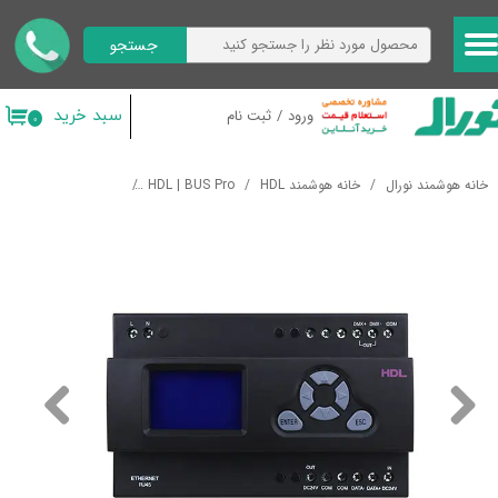
جستجو
حساب کاربری من
تغییر گذر واژه
سبد خرید
ورود
/
ثبت نام
۰
سفارشات
خانه هوشمند نورال
خانه هوشمند HDL
HDL | BUS Pro
کنترهای کننده های نورپرد
خروج از حساب کاربری