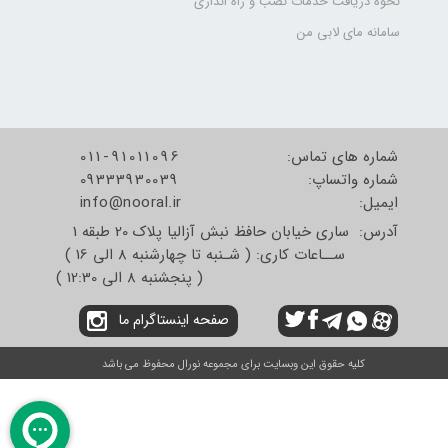
نحوه دریافت خدمات نصب و راه اندازی
سامانه مای لابی من
شماره های تماس:
011-91011096
شماره واتساپ:
09333930039
​​​​​​​ایمیل:
info@nooral.ir
آدرس: ساری خیابان حافظ نبش آزالیا پلاک 20 طبقه 1
ســاعات کاری: ( شـنبه تا چهارشنبه 8 الی 16 )
( پنجشنبه 8 الی 12:30 )
صفحه اینستاگرام ما
کلیه حقوق این وبسایت برای مجموعه نورال محفوظ می باشد