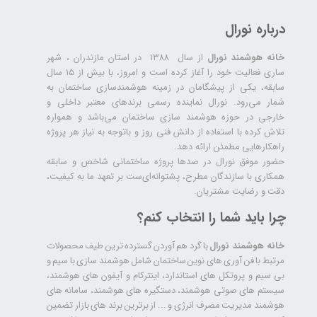
درباره نورال
خانه هوشمند نورال
از سال ۱۳۸۸ در استان مازندران ، شهر
ساری فعالیت خود را آغاز کرده است و امروز، با بیش از ۱۵ سال
سابقه، یکی از پیشگامان در زمینه هوشمندسازی ساختمان به
شمار می‌رود. نورال نماینده رسمی برندهای معتبر داخلی و
خارجی در حوزه هوشمند سازی ساختمان می‌باشد و همواره
تلاش کرده با استفاده از دانش فنی روز و باتوجه به نیاز هر پروژه
راهکارهایی مطمئن ارائه دهد.
حضور موفق نورال در صدها پروژه‌ ساختمانی شاخص و سابقه
همکاری با سازندگان مطرح، پشتوانه‌ای‌ست بر تعهد ما به کیفیت،
دقت و رضایت مشتریان.
چرا باید شما را انتخاب کنم؟
خانه هوشمند نورال
با گرد هم آوردن گسترده ترین طیف محصولات
مرتبط با فن آوری های نوین ساختمان شامل هوشمند سازی با سیم و
بی سیم و پروتکل های استاندارد، اینترکام و آیفون های هوشمند،
سیستم های صوتی هوشمند، دستگیره های هوشمند، سامانه های
هوشمند مدیریت مصرف انرژی و ... از برترین برند های بازار تضمین