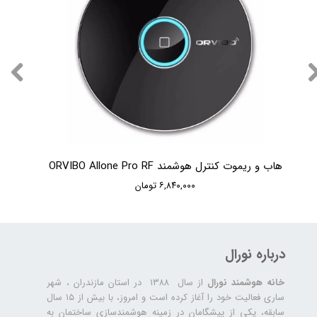
هاب و ریموت کنترل هوشمند ORVIBO Allone Pro RF
۶,۸۴۰,۰۰۰ تومان
درباره نورال
خانه هوشمند نورال
از سال ۱۳۸۸ در استان مازندران ، شهر
ساری فعالیت خود را آغاز کرده است و امروز، با بیش از ۱۵ سال
سابقه، یکی از پیشگامان در زمینه هوشمندسازی ساختمان به