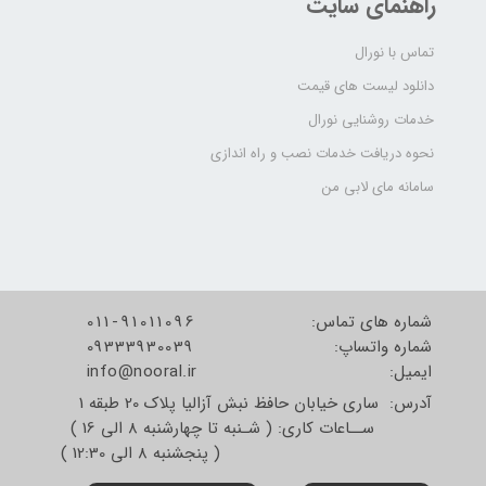
راهنمای سایت
تماس با نورال
دانلود لیست های قیمت
خدمات روشنایی نورال
نحوه دریافت خدمات نصب و راه اندازی
سامانه مای لابی من
شماره های تماس:
011-91011096
شماره واتساپ:
09333930039
​​​​​​​ایمیل:
info@nooral.ir
آدرس: ساری خیابان حافظ نبش آزالیا پلاک 20 طبقه 1
ســاعات کاری: ( شـنبه تا چهارشنبه 8 الی 16 )
( پنجشنبه 8 الی 12:30 )