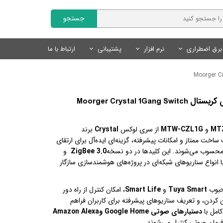
جستجو
برق اضطراری
نرم افزار
پشتیبانی
ارتباط با ما
Fanvil | فنویل
نمایندگان
سایر محصولات
تجهیزات روشنایی
محصولات هوشمند Tuya
نرم افزار مدیریت کلینیک
Livolo | لیوولو
چراغ های خطی
کلید و پریز لوکس
درخواست همکاری
کلید و پریز هوشمند Tuya
SmartLand | اسمارت لند
سنسور های روشنایی
سنسور های روشنایی
سنسور های هوشمند Tuya
لوازم روشنایی
لوازم جانبی هوشمند Tuya
محصولات روشنایی و نور پردازی
MT
و
MTW-CZL1G
از سری لوکس
Crystal
برند
منبع تغذیه
سیستم های ایمنی و امنیتی
اخت ممتاز و امکانات پیشرفته، گزینه‌ای ایده‌آل برای ارتقای
محسوب می‌شوند. این کلیدها در دو نسخه
ZigBee 3.0
و
لوازم نورپردازی
 انواع سناریوهای شبکه‌ای در پروژه‌های هوشمندسازی سازگار
محبوب
Tuya Smart
و
Smart Life
، امکان کنترل از راه دور
کردن، و تعریف سناریوهای پیشرفته برای کاربران فراهم
کامل با
دستیارهای صوتی
Google Home
و
Amazon Alexa
فرمان صوتی کنترل می‌شوند
.