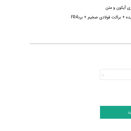
ی آیکون و متن
ده + براکت فولادی ضخیم + برد
FR4
د