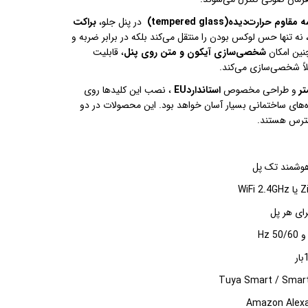
 مقاوم حرارت‌دیده
(tempered glass)
در پنل جلو،
براکت
 نه تنها حس لوکس بودن را منتقل می‌کند بلکه در برابر ضربه و
چنین امکان
شخصی‌سازی آیکون و متن روی پنل
، قابلیت
ملاً شخصی‌سازی می‌کند
.
تر
و طراحی مخصوص
استاندارد
EU
، نصب این کلیدها روی
ه‌های ساختمانی بسیار آسان خواهد بود. این محصولات در دو
ترس هستند
.
وشمند تک پل
Zi
یا
WiFi 2.4GHz
ای هر پل
Hz 50/60
بار
Tuya Smart / Smart
Amazon Alex