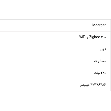
Moorger
Zigbee 3.0 و WiFi
1 پل
1000 وات
220 ولت
86*86*33 میلیمتر