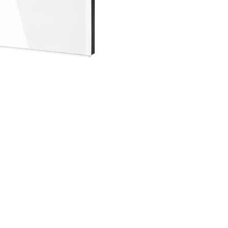
پرده برقی
موتور و ریل پرده هوشمند
ماژول های سیستمی