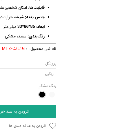
قابلیت‌ها:
امکان شخصی‌ساز
جنس بدنه:
شیشه حرارت‌دی
ابعاد:
86*86*33
میلی‌متر
رنگ‌بندی:
سفید، مشکی
نام فنی محصول:
:
MTZ-CZL1G
پروتکل
زیگبی
رنگ
مشکی
افزودن به سبد خری
افزودن به علاقه مندی ها