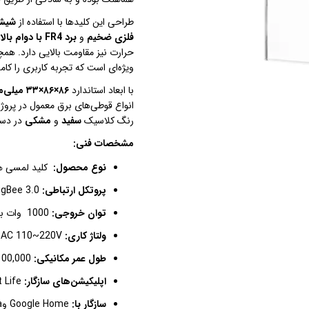
طراحی این کلیدها با استفاده از
شیشه
فلزی ضخیم
و
برد
FR4
با دوام بالا
،
حرارت نیز مقاومت بالایی دارد. هم
ویژه‌ای است که تجربه کاربری را کا
با ابعاد استاندارد
۸۶
×
۸۶
×
۳۳
میلی‌م
انواع قوطی‌های برق معمول در پروژ
رنگ کلاسیک
سفید
و
مشکی
در دس
مشخصات فنی
:
نوع محصول:
کلید لمسی ه
پروتکل ارتباطی:
gBee 3.0
توان خروجی:
1000
وات بر
ولتاژ کاری:
AC 110~220V
و
طول عمر مکانیکی:
100,000
اپلیکیشن‌های سازگار:
 Life
سازگار با:
Google Home
و
a