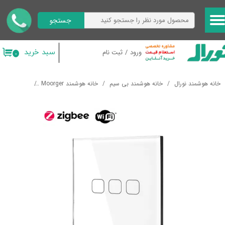
جستجو
حساب کاربری من
تغییر گذر واژه
سبد خرید
ورود
/
ثبت نام
۰
سفارشات
خانه هوشمند نورال
خانه هوشمند بی سیم
خانه هوشمند Moorger
کلید های هو
خروج از حساب کاربری