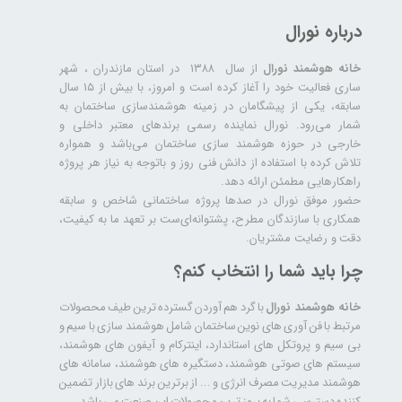
درباره نورال
خانه هوشمند نورال
از سال ۱۳۸۸ در استان مازندران ، شهر
ساری فعالیت خود را آغاز کرده است و امروز، با بیش از ۱۵ سال
سابقه، یکی از پیشگامان در زمینه هوشمندسازی ساختمان به
شمار می‌رود. نورال نماینده رسمی برندهای معتبر داخلی و
خارجی در حوزه هوشمند سازی ساختمان می‌باشد و همواره
تلاش کرده با استفاده از دانش فنی روز و باتوجه به نیاز هر پروژه
راهکارهایی مطمئن ارائه دهد.
حضور موفق نورال در صدها پروژه‌ ساختمانی شاخص و سابقه
همکاری با سازندگان مطرح، پشتوانه‌ای‌ست بر تعهد ما به کیفیت،
دقت و رضایت مشتریان.
چرا باید شما را انتخاب کنم؟
خانه هوشمند نورال
با گرد هم آوردن گسترده ترین طیف محصولات
مرتبط با فن آوری های نوین ساختمان شامل هوشمند سازی با سیم و
بی سیم و پروتکل های استاندارد، اینترکام و آیفون های هوشمند،
سیستم های صوتی هوشمند، دستگیره های هوشمند، سامانه های
هوشمند مدیریت مصرف انرژی و ... از برترین برند های بازار تضمین
کننده دسترسی شما به بروز ترین محصولات این صنعت می باشد.