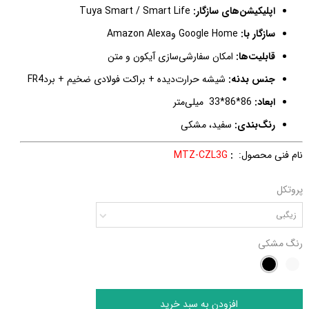
اپلیکیشن‌های سازگار:
Tuya Smart / Smart Life
سازگار با:
Google Home
و
Amazon Alexa
قابلیت‌ها:
امکان سفارشی‌سازی آیکون و متن
جنس بدنه:
شیشه حرارت‌دیده + براکت فولادی ضخیم + برد
FR4
ابعاد:
86*86*33
میلی‌متر
رنگ‌بندی:
سفید، مشکی
نام فنی محصول:
:
MTZ-CZL3G
پروتکل
زیگبی
رنگ
مشکی
افزودن به سبد خرید