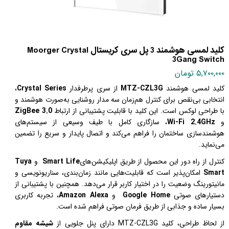
کلید لمسی هوشمند 3 پل سری کریستال Moorger Crystal
3Gang Switch
۵,۷۰۰,۰۰۰ تومان
کلید لمسی هوشمند
MTZ-CZL3G
از سری پرطرفدار
Crystal Series
،
انتخابی بی‌نقص برای کنترل هم‌زمان سه مدار روشنایی به‌صورت هوشمند و
با طراحی لوکس است. این کلید با قابلیت پشتیبانی از ارتباط
ZigBee 3.0
و
Wi-Fi 2.4GHz
، سازگاری کامل با طیف وسیعی از سیستم‌های
هوشمندسازی ساختمان را فراهم می‌کند و اتصال پایدار و سریع را تضمین
می‌نماید
.
کنترل از راه دور این محصول از طریق اپلیکیشن‌های
Smart Life
و
Tuya
Smart
امکان‌پذیر است که قابلیت‌هایی مانند زمان‌بندی، سناریونویسی و
مانیتورینگ وضعیت را در اختیار کاربر قرار می‌دهد. همچنین با پشتیبانی از
دستیارهای صوتی
Google Home
و
Amazon Alexa
، تجربه کاربری
بسیار ساده و جذابی از طریق فرمان صوتی فراهم شده است
.
از لحاظ طراحی، کلید
MTZ-CZL3G
دارای پنل جلویی از
شیشه مقاوم