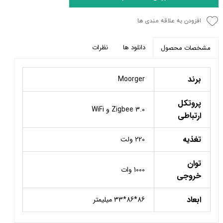
افزودن به علاقه مندی ها
دانلود ها
نظرات
مشخصات محصول
برند
Moorger
پروتکل
Zigbee 3.0 و WiFi
ارتباطی
تغذیه
220 ولت
توان
1000 وات
خروجی
ابعاد
86*86*33 میلیمتر