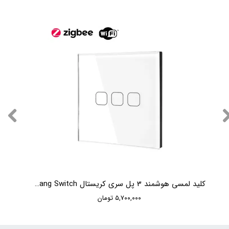
کلید لمسی هوشمند 3 پل سری کریستال Moorger Crystal 3Gang Switch
۵,۷۰۰,۰۰۰ تومان