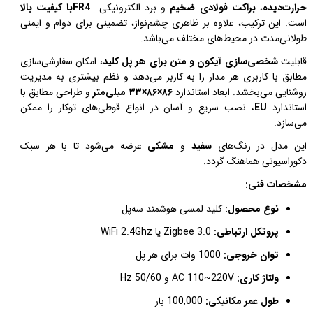
حرارت‌دیده
،
براکت فولادی ضخیم
و برد الکترونیکی
FR4
با کیفیت بالا
است. این ترکیب، علاوه بر ظاهری چشم‌نواز، تضمینی برای دوام و ایمنی
طولانی‌مدت در محیط‌های مختلف می‌باشد
.
قابلیت
شخصی‌سازی آیکون و متن برای هر پل کلید
، امکان سفارشی‌سازی
مطابق با کاربری هر مدار را به کاربر می‌دهد و نظم بیشتری به مدیریت
روشنایی می‌بخشد. ابعاد استاندارد
۸۶
×
۸۶
×
۳۳
میلی‌متر
و طراحی مطابق با
استاندارد
EU
، نصب سریع و آسان در انواع قوطی‌های توکار را ممکن
می‌سازد
.
این مدل در رنگ‌های
سفید
و
مشکی
عرضه می‌شود تا با هر سبک
دکوراسیونی هماهنگ گردد
.
مشخصات فنی
:
نوع محصول:
کلید لمسی هوشمند سه‌پل
پروتکل ارتباطی:
Zigbee 3.0 یا WiFi 2.4Ghz
توان خروجی:
1000
وات برای هر پل
ولتاژ کاری
:
AC 110~220V
و
Hz 50/60
طول عمر مکانیکی
:
100,000
بار