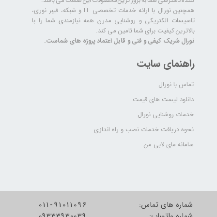
کننده دسترسی شما به بروز ترین محصولات این صنعت می باشد.
همچنین نورال با ارائه خدمات تخصصی IT و شبکه، فیبر نوری،
تاسیسات الکتریکی و روشنایی مدرن همه نیازمندی شما را با
بالاترین کیفیت برای شما تامین می کند.
نورال شریک کیفی و فنی و قابل اعتماد پروژه های شماست.
راهنمای سایت
تماس با نورال
دانلود لیست های قیمت
خدمات روشنایی نورال
نحوه دریافت خدمات نصب و راه اندازی
سامانه مای لابی من
شماره های تماس:
011-91011096
شماره واتساپ:
09333930039