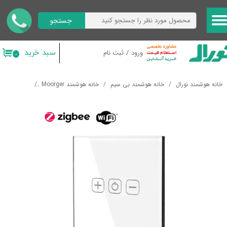
جستجو
حساب کاربری من
تغییر گذر واژه
سبد خرید
ورود
/
ثبت نام
۰
سفارشات
خانه هوشمند نورال
خانه هوشمند بی سیم
خانه هوشمند Moorger
کلید های هو
خروج از حساب کاربری