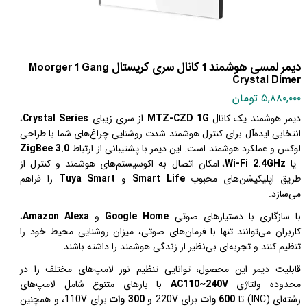
دیمر لمسی هوشمند 1 کانال سری کریستال Moorger 1 Gang
Crystal Dimer
۵,۸۸۰,۰۰۰ تومان
دیمر هوشمند یک کانال
MTZ-CZD 1G
از سری زیبای
Crystal Series
،
انتخابی ایده‌آل برای کنترل هوشمند شدت روشنایی چراغ‌های شما با طراحی
لوکس و عملکرد هوشمند است. این دیمر با پشتیبانی از ارتباط
ZigBee 3.0
یا
Wi-Fi 2.4GHz
، امکان اتصال به اکوسیستم‌های هوشمند و کنترل از
طریق اپلیکیشن‌های محبوب
Smart Life
و
Tuya Smart
را فراهم
می‌سازد
.
با سازگاری با دستیارهای صوتی
Google Home
و
Amazon Alexa
،
کاربران می‌توانند تنها با فرمان‌های صوتی، میزان روشنایی محیط خود را
تنظیم کنند و تجربه‌ای بی‌نظیر از زندگی هوشمند را داشته باشند
.
قابلیت دیمر این محصول، توانایی تنظیم نور لامپ‌های مختلف را در
محدوده ولتاژی
AC110~240V
با بارهای متنوع شامل لامپ‌های
رشته‌ای
(INC)
تا
600
وات
برای
220V
و
300 وات
برای 110V
، و همچنین