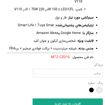
V
110
لامپ
LED/CFL:
تا 150
W
در 220
V / 75W
در 110
V
سیم‌کشی مورد نیاز
:
فاز و نول
اپلیکیشن‌های پشتیبانی‌شده:
Smart Life / Tuya Smar
سازگار با:
Google Home
و
Amazon Alexa
قابلیت ویژه:
شخصی‌سازی آیکون و عنوان کلید
جنس بدنه:
شیشه حرارت‌دیده + براکت فولادی ضخیم + برد
FR4
نام فنی محصول:
MTZ-CZD1G
پروتکل
زیگبی
رنگ
: سفید
افزودن به سبد خرید