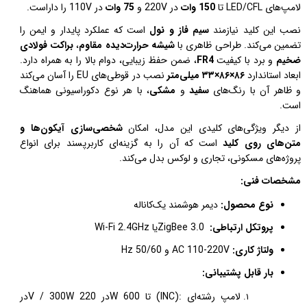
لامپ‌های
LED/CFL
تا
150 وات
در 220V
و
75
وات
در 110V
را داراست
.
نصب این کلید نیازمند
سیم فاز و نول
است که عملکرد پایدار و ایمن را
تضمین می‌کند. طراحی ظاهری با
شیشه حرارت‌دیده مقاوم
،
براکت فولادی
ضخیم
و برد با کیفیت
FR4
، ضمن حفظ زیبایی، دوام بالا را به همراه دارد.
ابعاد استاندارد
۸۶
×
۸۶
×
۳۳
میلی‌متر
نصب در قوطی‌های
EU
را آسان می‌کند
و ظاهر آن با رنگ‌های
سفید
و
مشکی
، با هر نوع دکوراسیونی هماهنگ
است
.
از دیگر ویژگی‌های کلیدی این مدل، امکان
شخصی‌سازی آیکون‌ها و
متن‌های روی کلید
است که آن را به گزینه‌ای کاربرپسند برای انواع
پروژه‌های مسکونی، تجاری و لوکس بدل می‌کند
.
مشخصات فنی
:
نوع محصول:
دیمر هوشمند یک‌کاناله
پروتکل ارتباطی:
ZigBee 3.0
یا
Wi-Fi 2.4GHz
ولتاژ کاری:
AC 110-220V
و
Hz 50/60
بار قابل پشتیبانی:
لامپ رشته‌ای
(INC):
تا 600
W
در 220
V / 300W
در