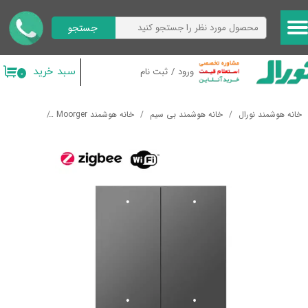
جستجو
حساب کاربری من
تغییر گذر واژه
سبد خرید
ورود
/
ثبت نام
۰
سفارشات
خانه هوشمند نورال
خانه هوشمند بی سیم
خانه هوشمند Moorger
کلید های هو
خروج از حساب کاربری