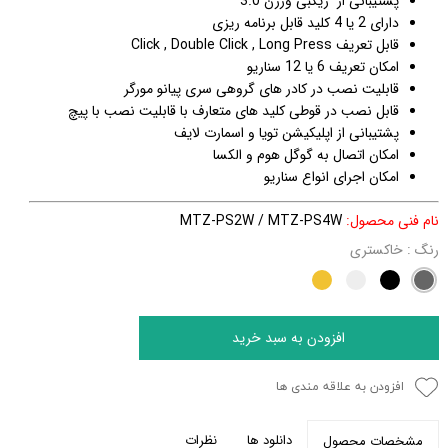
پشتیبانی از زیگبی ورژن 3.0
دارای 2 یا 4 کلید قابل برنامه ریزی
قابل تعریف Click , Double Click , Long Press
امکان تعریف 6 یا 12 سناریو
قابلیت نصب در کادر های گروهی سری پیانو مورگر
قابل نصب در قوطی کلید های متعارف با قابلیت نصب با پیچ
پشتیبانی از اپلیکیشن تویا و اسمارت لایف
امکان اتصال به گوگل هوم و الکسا
امکان اجرای انواع سناریو
نام فنی محصول:
MTZ-PS2W / MTZ-PS4W
رنگ
: خاکستری
افزودن به سبد خرید
افزودن به علاقه مندی ها
دانلود ها
نظرات
مشخصات محصول