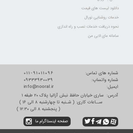
دانلود لیست های قیمت
خدمات روشنایی نورال
نحوه دریافت خدمات نصب و راه اندازی
سامانه مای لابی من
شماره های تماس:
011-91011096
شماره واتساپ:
09333930039
​​​​​​​ایمیل:
info@nooral.ir
آدرس: ساری خیابان حافظ نبش آزالیا پلاک 20 طبقه 1
ســاعات کاری: ( شـنبه تا چهارشنبه 8 الی 16 )
( پنجشنبه 8 الی 12:30 )
صفحه اینستاگرام ما