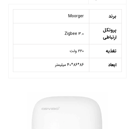
برند
Moorger
پروتکل
Zigbee 3.0
ارتباطی
تغذیه
220 ولت
ابعاد
86*86*40 میلیمتر