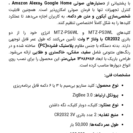
با پشتیبانی از
دستیارهای صوتی
Google Home
و
Amazon Alexa
،
کنترل تجهیزات تنها با فرمان صوتی امکان‌پذیر است. همچنین قابلیت
شخصی‌سازی آیکون و متن هر دکمه
، به کاربران اجازه می‌دهد تا عملکرد
کلیدها را به شکل کاملاً اختصاصی تنظیم کنند
.
کلیدهای
MTZ-PS3WL
و
MTZ-PS6WL
انرژی خود را از دو
باتری
CR2032
با ولتاژ
۳
ولت
تأمین می‌کنند که طول عمر قابل توجهی
دارند. بدنه دستگاه با جنس مقاوم
پلاستیک فشرده
(PC)
ساخته شده و در
رنگ‌های متنوعی شامل
سفید، مشکی، خاکستری و طلایی
ارائه می‌شود.
طراحی باریک با ابعاد
۸۶
×
۸۶
×
۱۳
میلی‌متر
، این محصول را برای نصب روی
انواع دیوارها مناسب کرده است
.
مشخصات فنی
:
نوع محصول:
کلید سناریو بی‌سیم با
۳
یا
۶
دکمه قابل برنامه‌ریزی
پروتکل ارتباط:
ZigBee 3.0
نوع عملکرد:
کلیک، دوبار کلیک، نگه داشتن
منبع تغذیه:
2 عدد
باتری
CR2032 3V
طول عمر دکمه‌ها:
50,000
بار