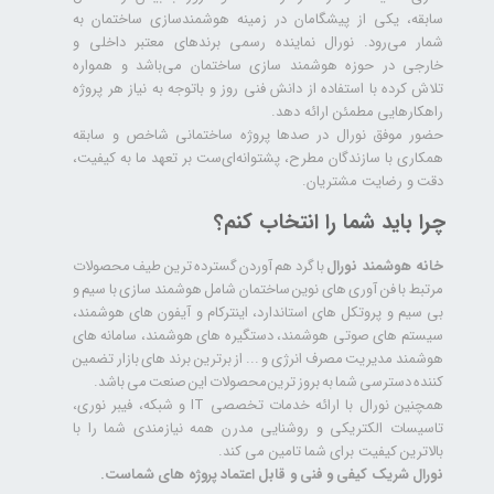
سابقه، یکی از پیشگامان در زمینه هوشمندسازی ساختمان به
شمار می‌رود. نورال نماینده رسمی برندهای معتبر داخلی و
خارجی در حوزه هوشمند سازی ساختمان می‌باشد و همواره
تلاش کرده با استفاده از دانش فنی روز و باتوجه به نیاز هر پروژه
راهکارهایی مطمئن ارائه دهد.
حضور موفق نورال در صدها پروژه‌ ساختمانی شاخص و سابقه
همکاری با سازندگان مطرح، پشتوانه‌ای‌ست بر تعهد ما به کیفیت،
دقت و رضایت مشتریان.
چرا باید شما را انتخاب کنم؟
خانه هوشمند نورال
با گرد هم آوردن گسترده ترین طیف محصولات
مرتبط با فن آوری های نوین ساختمان شامل هوشمند سازی با سیم و
بی سیم و پروتکل های استاندارد، اینترکام و آیفون های هوشمند،
سیستم های صوتی هوشمند، دستگیره های هوشمند، سامانه های
هوشمند مدیریت مصرف انرژی و ... از برترین برند های بازار تضمین
کننده دسترسی شما به بروز ترین محصولات این صنعت می باشد.
همچنین نورال با ارائه خدمات تخصصی IT و شبکه، فیبر نوری،
تاسیسات الکتریکی و روشنایی مدرن همه نیازمندی شما را با
بالاترین کیفیت برای شما تامین می کند.
نورال شریک کیفی و فنی و قابل اعتماد پروژه های شماست.