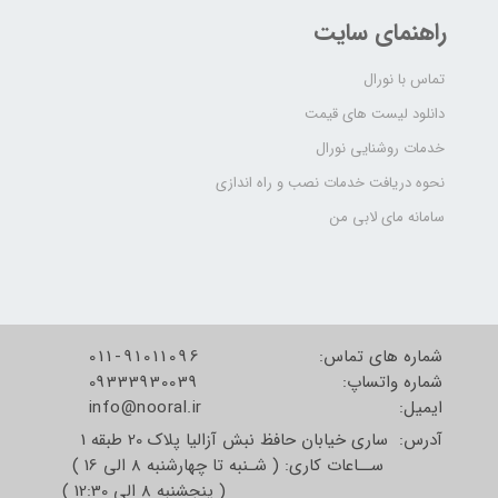
راهنمای سایت
تماس با نورال
دانلود لیست های قیمت
خدمات روشنایی نورال
نحوه دریافت خدمات نصب و راه اندازی
سامانه مای لابی من
شماره های تماس:
011-91011096
شماره واتساپ:
09333930039
​​​​​​​ایمیل:
info@nooral.ir
آدرس: ساری خیابان حافظ نبش آزالیا پلاک 20 طبقه 1
ســاعات کاری: ( شـنبه تا چهارشنبه 8 الی 16 )
( پنجشنبه 8 الی 12:30 )