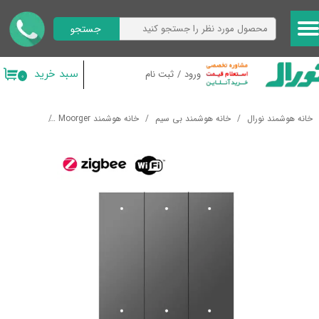
جستجو
حساب کاربری من
تغییر گذر واژه
سبد خرید
ورود
/
ثبت نام
۰
سفارشات
خانه هوشمند نورال
خانه هوشمند بی سیم
خانه هوشمند Moorger
کلید های هو
خروج از حساب کاربری