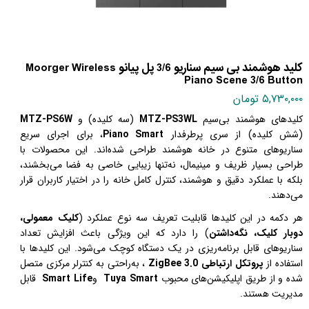
کلید هوشمند بی سیم سناریو 3/6 پل پیانو Moorger Wireless
Piano Scene 3/6 Button
۵,۷۳۰,۰۰۰ تومان
کلیدهای هوشمند بی‌سیم
MTZ-PS3WL
(سه کلیده) و
MTZ-PS6W
(شش کلیده) از سری پرطرفدار
Piano Smart
، برای اجرای سریع
سناریوهای متنوع در خانه هوشمند طراحی شده‌اند. این محصولات با
طراحی بسیار ظریف و مینیمال، نه‌تنها زیبایی خاصی به فضا می‌بخشند،
بلکه با عملکرد دقیق و هوشمند، کنترل کامل خانه را در اختیار کاربران قرار
می‌دهند
.
هر دکمه در این کلیدها قابلیت تعریف سه نوع عملکرد
)
کلیک معمولی،
دوبار کلیک، نگه‌داشتن
)
را دارد که این ویژگی باعث افزایش تعداد
سناریوهای قابل برنامه‌ریزی در یک دستگاه کوچک می‌شود. این کلیدها با
استفاده از
پروتکل ارتباطی
ZigBee 3.0
، به‌راحتی به کنترلر مرکزی متصل
شده و از طریق اپلیکیشن‌های محبوب
Tuya Smart
و
Smart Life
قابل
مدیریت هستند
.