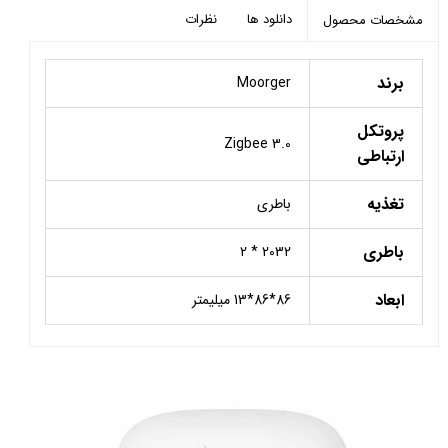
دانلود ها
نظرات
مشخصات محصول
برند
Moorger
پروتکل
Zigbee 3.0
ارتباطی
تغذیه
باطری
باطری
2032 * 2
ابعاد
86*86*13 میلیمتر