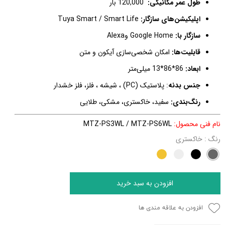
طول عمر مکانیکی:
120,000
بار
اپلیکیشن‌های سازگار:
Tuya Smart / Smart Life
سازگار با
:
Google Home
و
Alexa
قابلیت‌ها:
امکان شخصی‌سازی آیکون و متن
ابعاد:
86*86*13 میلی‌متر
جنس بدنه
: پلاستیک (
PC
) ، شیشه ، فلز، فلز خشدار
رنگ‌بندی
:
سفید، خاکستری، مشکی، طلایی
نام فنی محصول:
MTZ-PS3WL / MTZ-PS6WL
رنگ
: خاکستری
افزودن به سبد خرید
افزودن به علاقه مندی ها