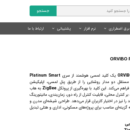
جستجو
برق اضطراری
نرم افزار
پشتیبانی
ارتباط با ما
Fanvil | فنویل
نمایندگان
سایر محصولات
تجهیزات روشنایی
محصولات هوشمند Tuya
نرم افزار مدیریت کلینیک
Livolo | لیوولو
چراغ های خطی
کلید و پریز لوکس
درخواست همکاری
کلید و پریز هوشمند Tuya
SmartLand | اسمارت لند
سنسور های روشنایی
سنسور های روشنایی
سنسور های هوشمند Tuya
لوازم روشنایی
لوازم جانبی هوشمند Tuya
محصولات روشنایی و نور پردازی
یک کلید لمسی هوشمند از سری
Platinum Smart
منبع تغذیه
سیستم های ایمنی و امنیتی
ستقل دو مدار روشنایی را از طریق پنل لمسی، اپلیکیشن
اهم می‌کند. این کلید با بهره‌گیری از پروتکل
ZigBee
به هاب
لوازم نورپردازی
و علاوه بر کنترل محلی، قابلیت کنترل از راه دور، زمان‌بندی، مانیتورینگ
ا نیز در اختیار کاربران قرار می‌دهد. طراحی شیشه‌ای مدرن و
 گزینه‌ای مناسب برای پروژه‌های مسکونی، اداری و هتلی تبدیل
یی