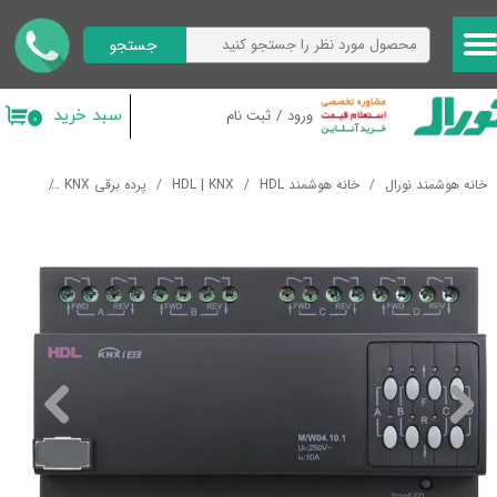
جستجو
حساب کاربری من
تغییر گذر واژه
سبد خرید
ورود
/
ثبت نام
۰
سفارشات
خانه هوشمند نورال
خانه هوشمند HDL
HDL | KNX
پرده برقی KNX
کنترل KNX پرده برقی 4 کانال HDL 4CH 10A Curtain Actuator
خروج از حساب کاربری