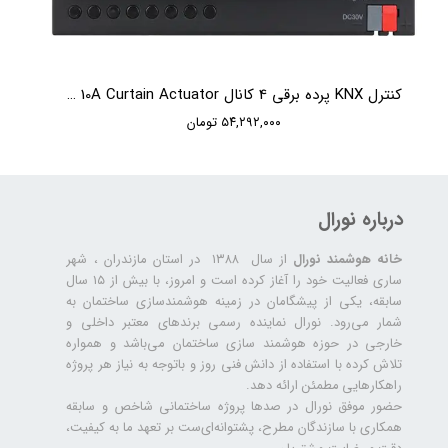
کنترل KNX پرده برقی 4 کانال HDL 4CH 10A Curtain Actuator
۵۴,۲۹۲,۰۰۰ تومان
درباره نورال
خانه هوشمند نورال
از سال ۱۳۸۸ در استان مازندران ، شهر
ساری فعالیت خود را آغاز کرده است و امروز، با بیش از ۱۵ سال
سابقه، یکی از پیشگامان در زمینه هوشمندسازی ساختمان به
شمار می‌رود. نورال نماینده رسمی برندهای معتبر داخلی و
خارجی در حوزه هوشمند سازی ساختمان می‌باشد و همواره
تلاش کرده با استفاده از دانش فنی روز و باتوجه به نیاز هر پروژه
راهکارهایی مطمئن ارائه دهد.
حضور موفق نورال در صدها پروژه‌ ساختمانی شاخص و سابقه
همکاری با سازندگان مطرح، پشتوانه‌ای‌ست بر تعهد ما به کیفیت،