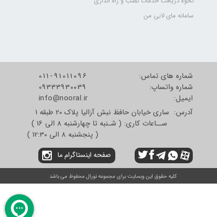
نحوه دریافت خدمات نصب و راه اندازی
سامانه مای لابی من
شماره های تماس:
011-91011096
شماره واتساپ:
09333930039
​​​​​​​ایمیل:
info@nooral.ir
آدرس: ساری خیابان حافظ نبش آزالیا پلاک 20 طبقه 1
ســاعات کاری: ( شـنبه تا چهارشنبه 8 الی 16 )
( پنجشنبه 8 الی 12:30 )
صفحه اینستاگرام ما
کلیه حقوق این وبسایت برای مجموعه نورال محفوظ می باشد