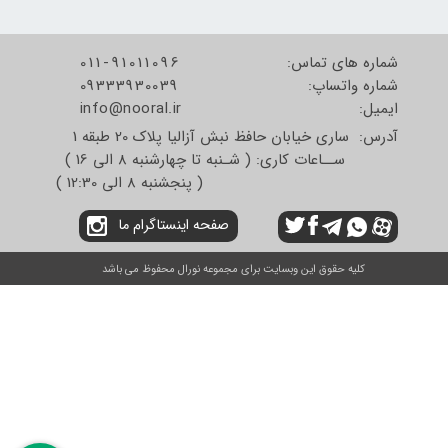
شماره های تماس:
011-91011096
شماره واتساپ:
09333930039
​​​​​​​ایمیل:
info@nooral.ir
آدرس: ساری خیابان حافظ نبش آزالیا پلاک 20 طبقه 1
ســاعات کاری: ( شـنبه تا چهارشنبه 8 الی 16 )
( پنجشنبه 8 الی 12:30 )
صفحه اینستاگرام ما
کلیه حقوق این وبسایت برای مجموعه نورال محفوظ می باشد