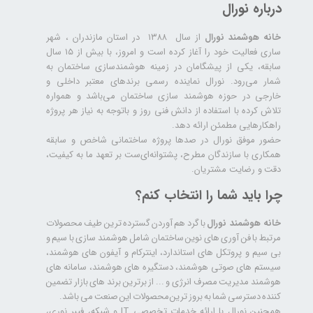
درباره نورال
خانه هوشمند نورال
از سال ۱۳۸۸ در استان مازندران ، شهر
ساری فعالیت خود را آغاز کرده است و امروز، با بیش از ۱۵ سال
سابقه، یکی از پیشگامان در زمینه هوشمندسازی ساختمان به
شمار می‌رود. نورال نماینده رسمی برندهای معتبر داخلی و
خارجی در حوزه هوشمند سازی ساختمان می‌باشد و همواره
تلاش کرده با استفاده از دانش فنی روز و باتوجه به نیاز هر پروژه
راهکارهایی مطمئن ارائه دهد.
حضور موفق نورال در صدها پروژه‌ ساختمانی شاخص و سابقه
همکاری با سازندگان مطرح، پشتوانه‌ای‌ست بر تعهد ما به کیفیت،
دقت و رضایت مشتریان.
چرا باید شما را انتخاب کنم؟
خانه هوشمند نورال
با گرد هم آوردن گسترده ترین طیف محصولات
مرتبط با فن آوری های نوین ساختمان شامل هوشمند سازی با سیم و
بی سیم و پروتکل های استاندارد، اینترکام و آیفون های هوشمند،
سیستم های صوتی هوشمند، دستگیره های هوشمند، سامانه های
هوشمند مدیریت مصرف انرژی و ... از برترین برند های بازار تضمین
کننده دسترسی شما به بروز ترین محصولات این صنعت می باشد.
همچنین نورال با ارائه خدمات تخصصی IT و شبکه، فیبر نوری،