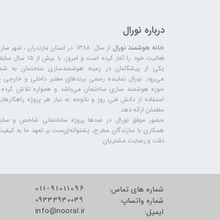
درباره نورال
خانه هوشمند نورال
از سال ۱۳۸۸ در استان مازندران ، شهر سا
فعالیت خود را آغاز کرده است و امروز، با بیش از ۱۵ س
یکی از پیشگامان در زمینه هوشمندسازی ساختمان به شما
می‌رود. نورال نماینده رسمی برندهای معتبر داخلی و خارجی د
حوزه هوشمند سازی ساختمان می‌باشد و همواره تلاش کرده ب
استفاده از دانش فنی روز و باتوجه به نیاز هر پروژه راهکارهای
مطمئن ارائه دهد.
حضور موفق نورال در صدها پروژه‌ ساختمانی شاخص و سابق
همکاری با سازندگان مطرح، پشتوانه‌ای‌ست بر تعهد ما به کیفیت
دقت و رضایت مشتریان.
011-91011096
شماره های تماس:
09333930039
شماره واتساپ:
info@nooral.ir
​​​​​​​ایمیل: