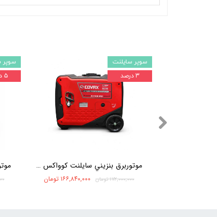
سوپر سایلنت
سوپر 
۳ درصد
۵ درصد
موتوربرق بنزيني سایلنت کوواکس 6 کيلووات اينورتر COVAX CG7800I
۱۶۶,۸۴۰,۰۰۰ تومان
۱۷۲,۰۰۰,۰۰۰ تومان
۰۰۰