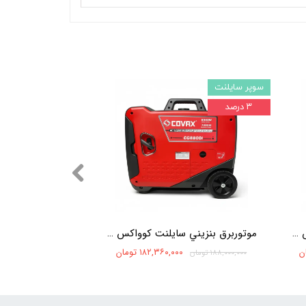
سوپر سایلنت
۳ درصد
موتوربرق بنزيني سایلنت کوواکس 11 کيلووات اينورتر COVAX CG16800i
موتوربرق بنزيني سایلنت کوواکس 7 کيلووات اينورتر COVAX CG8800I
۱۸۲,۳۶۰,۰۰۰ تومان
۱۸۸,۰۰۰,۰۰۰ تومان