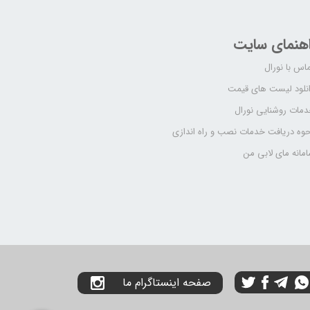
اهنمای سایت
اس با نورال
نلود لیست های قیمت
مات روشنایی نورال
وه دریافت خدمات نصب و راه اندازی
مانه مای لابی من
صفحه اینستاگرام ما