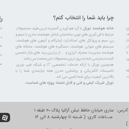
چرا باید شما را انتخاب کنم؟
ر
تم
ری
خانه هوشمند نورال
با گرد هم آوردن گسترده ترین طیف محصولات
ال سابقه،
مرتبط با فن آوری های نوین ساختمان شامل هوشمند سازی با سیم و
دا
ر
بی سیم و پروتکل های استاندارد، اینترکام و آیفون های هوشمند،
خد
ر
سیستم های صوتی هوشمند، دستگیره های هوشمند، سامانه های
ا
هوشمند مدیریت مصرف انرژی و ... از برترین برند های بازار تضمین
نح
ی
کننده دسترسی شما به بروز ترین محصولات این صنعت می باشد.
سا
همچنین نورال با ارائه خدمات تخصصی IT و شبکه، فیبر نوری،
ه
تاسیسات الکتریکی و روشنایی مدرن همه نیازمندی شما را با
،
بالاترین کیفیت برای شما تامین می کند.
نورال شریک کیفی و فنی و قابل اعتماد پروژه های شماست.
آدرس: ساری خیابان حافظ نبش آزالیا پلاک 20 طبقه 1
ســاعات کاری: ( شـنبه تا چهارشنبه 8 الی 16
)