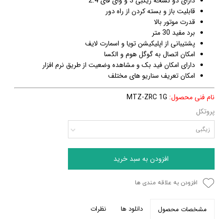
دارای دو نسخه زیگبی 3 و وای فای 2.4
قابلیت باز و بسته کردن از راه دور
قدرت موتور بالا
برد مفید 30 متر
پشتیبانی از اپلیکیشن تویا و اسمارت لایف
امکان اتصال به گوگل هوم و الکسا
دارای امکان فید بک و مشاهده وضعیت از طریق نرم افزار
امکان تعریف سناریو های مختلف
نام فنی محصول:
MTZ-ZRC 1G
پروتکل
زیگبی
افزودن به سبد خرید
افزودن به علاقه مندی ها
دانلود ها
نظرات
مشخصات محصول