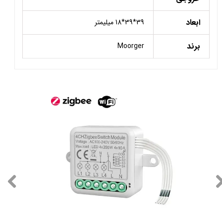
ابعاد
39*39*18 میلیمتر
برند
Moorger