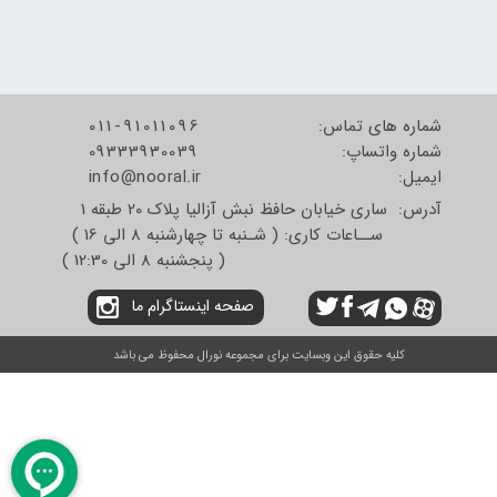
شماره های تماس:
011-91011096
شماره واتساپ:
09333930039
​​​​​​​ایمیل:
info@nooral.ir
آدرس: ساری خیابان حافظ نبش آزالیا پلاک 20 طبقه 1
ســاعات کاری: ( شـنبه تا چهارشنبه 8 الی 16 )
( پنجشنبه 8 الی 12:30 )
صفحه اینستاگرام ما
کلیه حقوق این وبسایت برای مجموعه نورال محفوظ می باشد