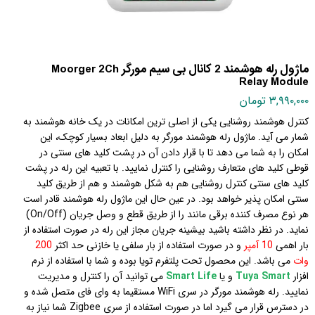
ماژول رله هوشمند 2 کانال بی سیم مورگر Moorger 2Ch
Relay Module
۳,۹۹۰,۰۰۰ تومان
کنترل هوشمند روشنایی یکی از اصلی ترین امکانات در یک خانه هوشمند به
شمار می آید. ماژول رله هوشمند مورگر به دلیل ابعاد بسیار کوچک، این
امکان را به شما می دهد تا با قرار دادن آن در پشت کلید های سنتی در
قوطی کلید های متعارف روشنایی را کنترل نمایید. با تعبیه این رله در پشت
کلید های سنتی کنترل روشنایی هم به شکل هوشمند و هم از طریق کلید
سنتی امکان پذیر خواهد بود. در عین حال این ماژول رله هوشمند قادر است
هر نوع مصرف کننده برقی مانند را از طریق قطع و وصل جریان (On/Off)
نماید. در نظر داشته باشید بیشینه جریان مجاز این رله در صورت استفاده از
بار اهمی
10 آمپر
و در صورت استفاده از بار سلفی یا خازنی حد اکثر
200
وات
می باشد. این محصول تحت پلتفرم تویا بوده و شما با استفاده از نرم
افزار
Tuya Smart
و یا
Smart Life
می توانید
آن را کنترل و مدیریت
نمایید. رله هوشمند مورگر در سری WiFi مستقیما به وای فای متصل شده و
در دسترس قرار می گیرد اما در صورت استفاده از سری Zigbee شما نیاز به