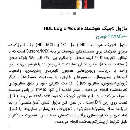
ماژول لاجیک هوشمند HDL Logic Module
۴۲,۷۸۴,۰۰۰ تومان
ماژول لاجیک هوشمند HDL (مدل HDL‑MCLog.431) یک کنترل‌کننده
مرکزی قدرتمند برای سیستم‌های هوشمند بر پایه Buspro/KNX است که با
توانایی تعریف تا ۱۲ گروه منطقی و تنظیم بین ۲۴۰ الی ۹۶۰ بلوک منطق
(بسته به نسخه)، امکان اجرای عملیات شرطی پیچیده را فراهم می‌کند. این
واحد با دریافت ورودی‌هایی همچون تایمرهای زمان‌بندی، وضعیت
کلیدهای یونیورسال، سنسورهای خارجی یا وضعیت دستگاه‌های دیگر
(روشن/خاموش، سناریو، کانال)، اقدامات کنترلی خود را طبق سناریوهای
تعریف‌شده انجام می‌دهد . منبع تغذیه آن تنها ۱۵ mA از باس سیستم
مصرف می‌کند و در فرم فاکتور کوچک (حدود ۷۲×۹۰×۶۶ میلی‌متر) قابل
نصب روی ریل DIN است . در عمل، این ماژول نقش "مغز منطقی" را ایفا
می‌کند؛ مثلاً روشن/خاموش‌کردن تجهیزات، فعال‌سازی سناریوها یا کنترل
زمانبندی و یکپارچه‌سازی رفتار سیستم‌های مختلف را به‌صورت خودکار و
طبق شرایط از پیش‌تعریف‌شده انجام می‌دهد.