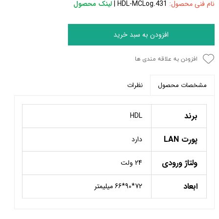
نام فنی محصول:
HDL‑MCLog.431 |
لینک محصول
افزودن به سبد خرید
افزودن به علاقه مندی ها
نظرات
مشخصات محصول
برند
HDL
پورت LAN
دارد
ولتاژ ورودی
24 ولت
ابعاد
72*90*66 میلیمتر