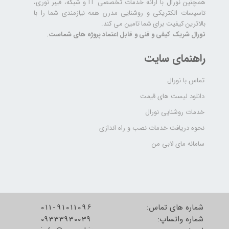
همچنین نورال با ارائه خدمات تخصصی IT و شبکه، فیبر نوری،
تاسیسات الکتریکی و روشنایی مدرن همه نیازمندی شما را با
بالاترین کیفیت برای شما تامین می کند.
نورال شریک کیفی و فنی و قابل اعتماد پروژه های شماست.
راهنمای سایت
تماس با نورال
دانلود لیست های قیمت
خدمات روشنایی نورال
نحوه دریافت خدمات نصب و راه اندازی
سامانه مای لابی من
شماره های تماس:
011-91011096
شماره واتساپ:
09333930039