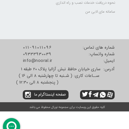
نحوه دریافت خدمات نصب و راه اندازی
سامانه مای لابی من
شماره های تماس:
011-91011096
شماره واتساپ:
09333930039
​​​​​​​ایمیل:
info@nooral.ir
آدرس: ساری خیابان حافظ نبش آزالیا پلاک 20 طبقه 1
ســاعات کاری: ( شـنبه تا چهارشنبه 8 الی 16 )
( پنجشنبه 8 الی 12:30 )
صفحه اینستاگرام ما
کلیه حقوق این وبسایت برای مجموعه نورال محفوظ می باشد