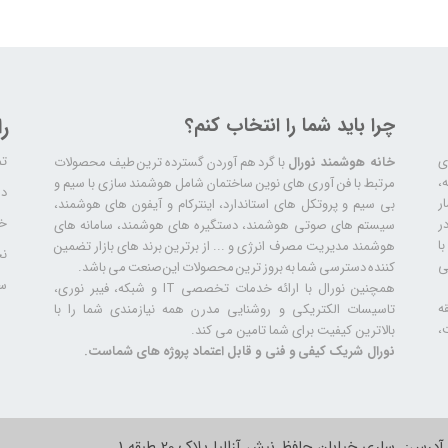
چرا باید شما را انتخاب کنم؟
ر
تم
ری
خانه هوشمند نورال
با گرد هم آوردن گسترده ترین طیف محصولات
ال سابقه،
مرتبط با فن آوری های نوین ساختمان شامل هوشمند سازی با سیم و
دا
ر
بی سیم و پروتکل های استاندارد، اینترکام و آیفون های هوشمند،
خد
ر
سیستم های صوتی هوشمند، دستگیره های هوشمند، سامانه های
ا
هوشمند مدیریت مصرف انرژی و ... از برترین برند های بازار تضمین
نح
ی
کننده دسترسی شما به بروز ترین محصولات این صنعت می باشد.
سا
همچنین نورال با ارائه خدمات تخصصی IT و شبکه، فیبر نوری،
ه
تاسیسات الکتریکی و روشنایی مدرن همه نیازمندی شما را با
،
بالاترین کیفیت برای شما تامین می کند.
نورال شریک کیفی و فنی و قابل اعتماد پروژه های شماست.
آدرس: ساری خیابان حافظ نبش آزالیا پلاک 20 طبقه 1