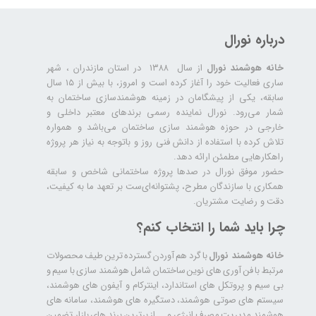
درباره نورال
خانه هوشمند نورال
از سال ۱۳۸۸ در استان مازندران ، شهر
ساری فعالیت خود را آغاز کرده است و امروز، با بیش از ۱۵ سال
سابقه، یکی از پیشگامان در زمینه هوشمندسازی ساختمان به
شمار می‌رود. نورال نماینده رسمی برندهای معتبر داخلی و
خارجی در حوزه هوشمند سازی ساختمان می‌باشد و همواره
تلاش کرده با استفاده از دانش فنی روز و باتوجه به نیاز هر پروژه
راهکارهایی مطمئن ارائه دهد.
حضور موفق نورال در صدها پروژه‌ ساختمانی شاخص و سابقه
همکاری با سازندگان مطرح، پشتوانه‌ای‌ست بر تعهد ما به کیفیت،
دقت و رضایت مشتریان.
چرا باید شما را انتخاب کنم؟
خانه هوشمند نورال
با گرد هم آوردن گسترده ترین طیف محصولات
مرتبط با فن آوری های نوین ساختمان شامل هوشمند سازی با سیم و
بی سیم و پروتکل های استاندارد، اینترکام و آیفون های هوشمند،
سیستم های صوتی هوشمند، دستگیره های هوشمند، سامانه های
هوشمند مدیریت مصرف انرژی و ... از برترین برند های بازار تضمین