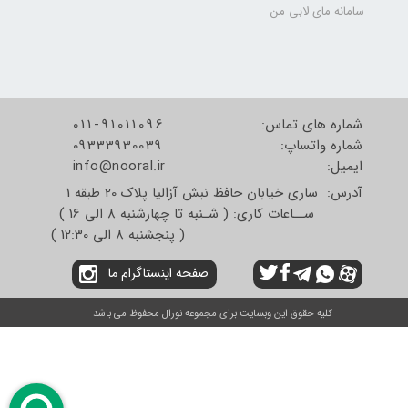
سامانه مای لابی من
شماره های تماس:
011-91011096
شماره واتساپ:
09333930039
​​​​​​​ایمیل:
info@nooral.ir
آدرس: ساری خیابان حافظ نبش آزالیا پلاک 20 طبقه 1
ســاعات کاری: ( شـنبه تا چهارشنبه 8 الی 16 )
( پنجشنبه 8 الی 12:30 )
صفحه اینستاگرام ما
کلیه حقوق این وبسایت برای مجموعه نورال محفوظ می باشد