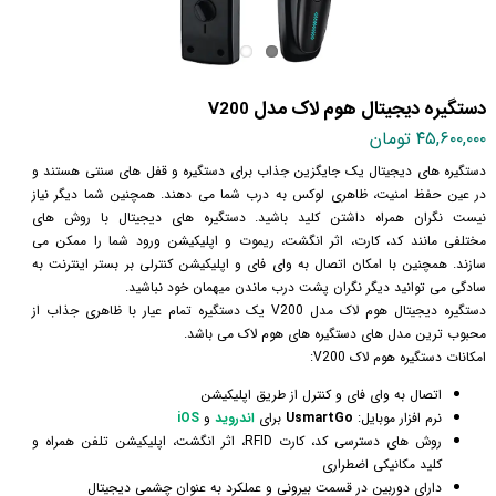
دستگیره دیجیتال هوم لاک مدل V200
۴۵,۶۰۰,۰۰۰ تومان
دستگیره های دیجیتال یک جایگزین جذاب برای دستگیره و قفل های سنتی هستند و
در عین حفظ امنیت، ظاهری لوکس به درب شما می دهند. همچنین شما دیگر نیاز
نیست نگران همراه داشتن کلید باشید. دستگیره های دیجیتال با روش های
مختلفی مانند کد، کارت، اثر انگشت، ریموت و اپلیکیشن ورود شما را ممکن می
سازند. همچنین با امکان اتصال به وای فای و اپلیکیشن کنترلی بر بستر اینترنت به
سادگی می توانید دیگر نگران پشت درب ماندن میهمان خود نباشید.
دستگیره دیجیتال هوم لاک مدل V200 یک دستگیره تمام عیار با ظاهری جذاب از
محبوب ترین مدل های دستگیره های هوم لاک می باشد.
امکانات دستگیره هوم لاک V200:
اتصال به وای فای و کنترل از طریق اپلیکیشن
نرم افزار موبایل:
UsmartGo
برای
اندروید
و
iOS
روش های دسترسی کد، کارت RFID، اثر انگشت، اپلیکیشن تلفن همراه و
کلید مکانیکی اضطراری
دارای دوربین در قسمت بیرونی و عملکرد به عنوان چشمی دیجیتال