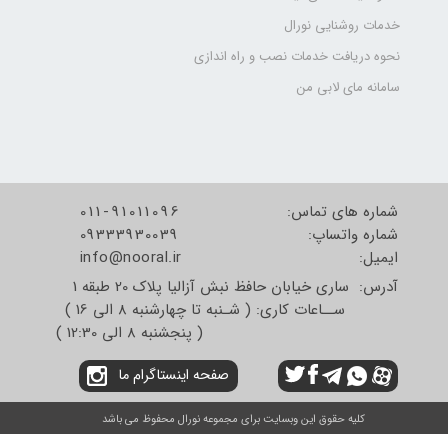
خدمات روشنایی نورال
نحوه دریافت خدمات نصب و راه اندازی
سامانه مای لابی من
شماره های تماس:
011-91011096
شماره واتساپ:
09333930039
​​​​​​​ایمیل:
info@nooral.ir
آدرس: ساری خیابان حافظ نبش آزالیا پلاک 20 طبقه 1
ســاعات کاری: ( شـنبه تا چهارشنبه 8 الی 16 )
( پنجشنبه 8 الی 12:30 )
صفحه اینستاگرام ما
کلیه حقوق این وبسایت برای مجموعه نورال محفوظ می باشد