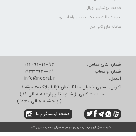
خدمات روشنایی نورال
نحوه دریافت خدمات نصب و راه اندازی
سامانه مای لابی من
شماره های تماس:
011-91011096
شماره واتساپ:
09333930039
​​​​​​​ایمیل:
info@nooral.ir
آدرس: ساری خیابان حافظ نبش آزالیا پلاک 20 طبقه 1
ســاعات کاری: ( شـنبه تا چهارشنبه 8 الی 16 )
( پنجشنبه 8 الی 12:30 )
صفحه اینستاگرام ما
کلیه حقوق این وبسایت برای مجموعه نورال محفوظ می باشد