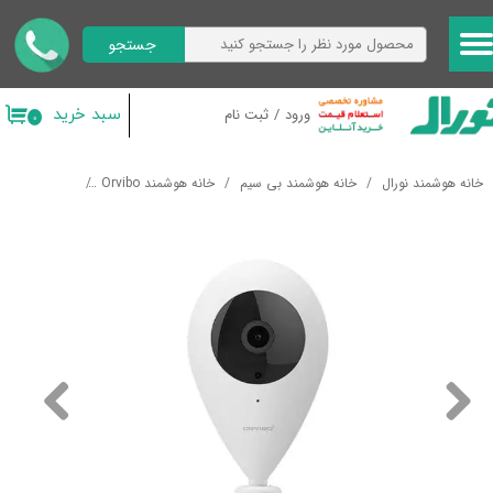
جستجو
حساب کاربری من
تغییر گذر واژه
سبد خرید
ورود
/
ثبت نام
۰
سفارشات
خانه هوشمند نورال
خانه هوشمند بی سیم
خانه هوشمند Orvibo
سیستم های ایم
خروج از حساب کاربری