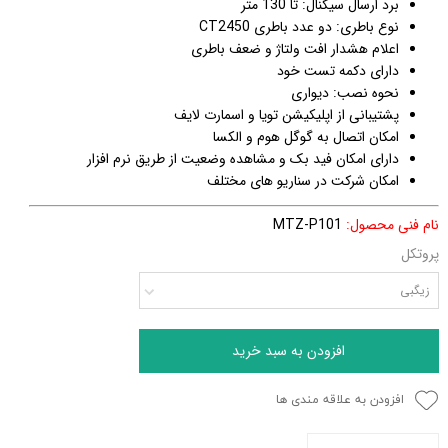
برد ارسال سیگنال: تا 130 متر
نوع باطری: دو عدد باطری CT2450
اعلام هشدار افت ولتاژ و ضعف باطری
دارای دکمه تست خود
نحوه نصب: دیواری
پشتیبانی از اپلیکیشن تویا و اسمارت لایف
امکان اتصال به گوگل هوم و الکسا
دارای امکان فید بک و مشاهده وضعیت از طریق نرم افزار
امکان شرکت در سناریو های مختلف
نام فنی محصول:
MTZ-P101
پروتکل
زیگبی
افزودن به سبد خرید
افزودن به علاقه مندی ها