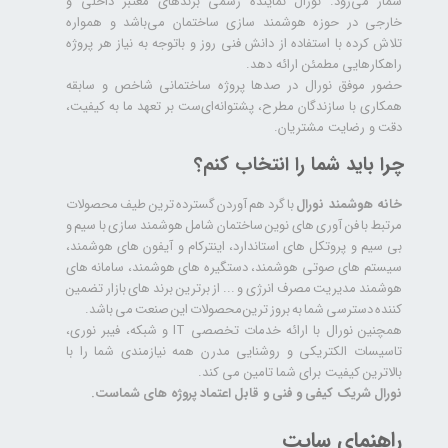
شمار می‌رود. نورال نماینده رسمی برندهای معتبر داخلی و
خارجی در حوزه هوشمند سازی ساختمان می‌باشد و همواره
تلاش کرده با استفاده از دانش فنی روز و باتوجه به نیاز هر پروژه
راهکارهایی مطمئن ارائه دهد.
حضور موفق نورال در صدها پروژه‌ ساختمانی شاخص و سابقه
همکاری با سازندگان مطرح، پشتوانه‌ای‌ست بر تعهد ما به کیفیت،
دقت و رضایت مشتریان.
چرا باید شما را انتخاب کنم؟
خانه هوشمند نورال
با گرد هم آوردن گسترده ترین طیف محصولات
مرتبط با فن آوری های نوین ساختمان شامل هوشمند سازی با سیم و
بی سیم و پروتکل های استاندارد، اینترکام و آیفون های هوشمند،
سیستم های صوتی هوشمند، دستگیره های هوشمند، سامانه های
هوشمند مدیریت مصرف انرژی و ... از برترین برند های بازار تضمین
کننده دسترسی شما به بروز ترین محصولات این صنعت می باشد.
همچنین نورال با ارائه خدمات تخصصی IT و شبکه، فیبر نوری،
تاسیسات الکتریکی و روشنایی مدرن همه نیازمندی شما را با
بالاترین کیفیت برای شما تامین می کند.
نورال شریک کیفی و فنی و قابل اعتماد پروژه های شماست.
راهنمای سایت