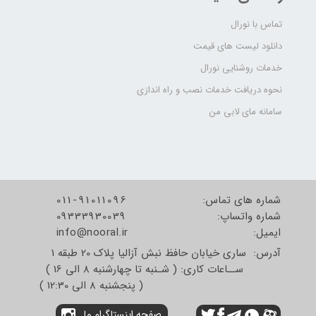
تماس با نورال
دانلود لیست های قیمت
خدمات روشنایی نورال
نحوه دریافت خدمات نصب و راه اندازی
سامانه مای لابی من
شماره های تماس:
011-91011096
شماره واتساپ:
09333930039
​​​​​​​ایمیل:
info@nooral.ir
آدرس: ساری خیابان حافظ نبش آزالیا پلاک 20 طبقه 1
ســاعات کاری: ( شـنبه تا چهارشنبه 8 الی 16 )
( پنجشنبه 8 الی 12:30 )
صفحه اینستاگرام ما