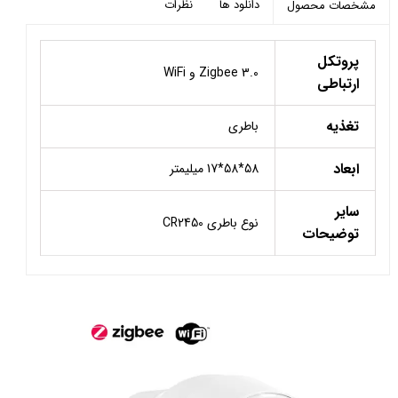
دانلود ها
نظرات
مشخصات محصول
پروتکل
Zigbee 3.0 و WiFi
ارتباطی
تغذیه
باطری
ابعاد
58*58*17 میلیمتر
سایر
نوع باطری CR2450
توضیحات