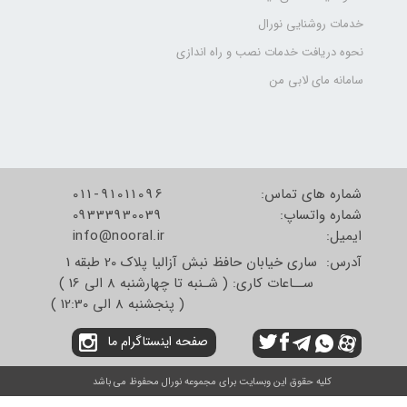
خدمات روشنایی نورال
نحوه دریافت خدمات نصب و راه اندازی
سامانه مای لابی من
شماره های تماس:
011-91011096
شماره واتساپ:
09333930039
​​​​​​​ایمیل:
info@nooral.ir
آدرس: ساری خیابان حافظ نبش آزالیا پلاک 20 طبقه 1
ســاعات کاری: ( شـنبه تا چهارشنبه 8 الی 16 )
( پنجشنبه 8 الی 12:30 )
صفحه اینستاگرام ما
کلیه حقوق این وبسایت برای مجموعه نورال محفوظ می باشد