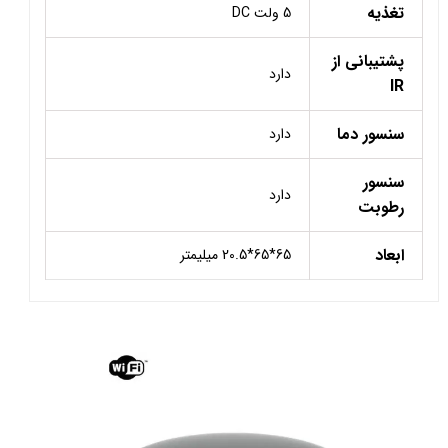
تغذیه
5 ولت DC
پشتیبانی از
دارد
IR
سنسور دما
دارد
سنسور
دارد
رطوبت
ابعاد
65*65*20.5 میلیمتر