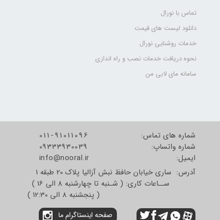
تماس با نورال
دانلود لیست های قیمت
خدمات روشنایی نورال
نحوه دریافت خدمات نصب و راه اندازی
سامانه مای لابی من
شماره های تماس:
011-91011096
شماره واتساپ:
09333930039
​​​​​​​ایمیل:
info@nooral.ir
آدرس: ساری خیابان حافظ نبش آزالیا پلاک 20 طبقه 1
ســاعات کاری: ( شـنبه تا چهارشنبه 8 الی 16 )
( پنجشنبه 8 الی 12:30 )
صفحه اینستاگرام ما