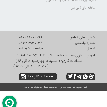
نحوه دریافت خدمات نصب و راه اندازی
سامانه مای لابی من
شماره های تماس:
011-91011096
شماره واتساپ:
09333930039
​​​​​​​ایمیل:
info@nooral.ir
آدرس: ساری خیابان حافظ نبش آزالیا پلاک 20 طبقه 1
ســاعات کاری: ( شـنبه تا چهارشنبه 8 الی 16 )
( پنجشنبه 8 الی 12:30 )
صفحه اینستاگرام ما
کلیه حقوق این وبسایت برای مجموعه نورال محفوظ می باشد