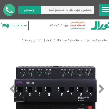
جستجو
حساب کاربری من
تغییر گذر واژه
سبد خرید
ورود
/
ثبت نام
۰
سفارشات
خانه هوشمند نورال
خانه هوشمند HDL
HDL | KNX
رله ها
رله هوشمند KNX مدیریت انرژی HDL 8CH 16A High Power Energy Management Switch Actuator
خروج از حساب کاربری