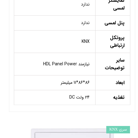
نمایشگر
ندارد
لمسی
پنل لمسی
ندارد
پروتکل
KNX
ارتباطی
سایر
نیازمند HDL Panel Power
توضیحات
ابعاد
86*86*11 میلیمتر
تغذیه
24 ولت DC
سری KNX