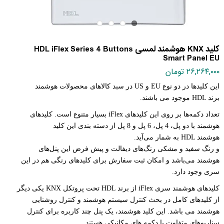
کلید KNX هوشمند لمسی HDL iFlex Series 4 Buttons
Smart Panel EU
۲۶,۲۶۴,۰۰۰ تومان
این کلیدها در دو نوع
EU
و
US
در سبد کالاهای محصولات هوشمند
برند
HDL
موجود می باشند
.
تعداد دکمه‌ها بر روی این کلیدهای
iFlex
بسیار متنوع است. کلیدهای
هوشمند با دو پل، 4 پل، 6 پل و 8 پل از دسته بندی این کلید
هوشمند
HDL
به شمار می‌آید
.
و رنگ سفید و مشکی رنگ‌های دیفالت و پیش فرض این پنل‌های
هوشمند می‌باشد و امکان ثبت سفارش برای کلیدهای رنگی هم در این
سری وجود دارد
.
کلیدهای هوشمند سری
iFlex
از برند
HDL
تحت پروتکل
KNX
یکی دیگر
از کلیدهای کامل در بحث کنترل سیستم هوشمند و کنترل روشنایی
هوشمند می باشد. این کلید هوشمند، یک پنل چند کاربره برای کنترل
سناریوهای متفاوت با دکمه های مکانیکی هستند
.