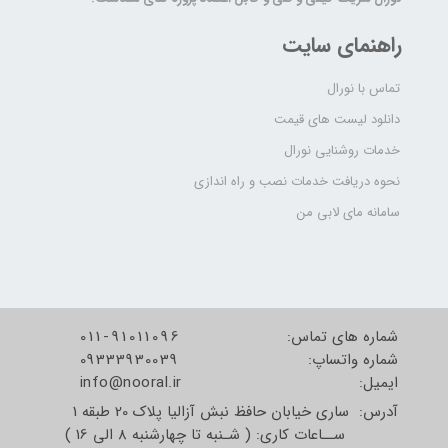
راهنمای سایت
تماس با نورال
دانلود لیست های قیمت
خدمات روشنایی نورال
نحوه دریافت خدمات نصب و راه اندازی
سامانه مای لابی من
شماره های تماس:
011-91011096
شماره واتساپ:
09333930039
​​​​​​​ایمیل:
info@nooral.ir
آدرس: ساری خیابان حافظ نبش آزالیا پلاک 20 طبقه 1
ســاعات کاری: ( شـنبه تا چهارشنبه 8 الی 16 )