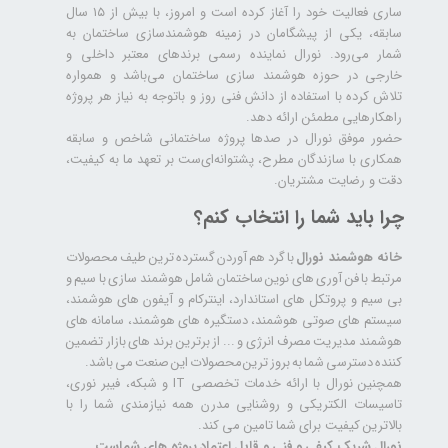
ساری فعالیت خود را آغاز کرده است و امروز، با بیش از ۱۵ سال
سابقه، یکی از پیشگامان در زمینه هوشمندسازی ساختمان به
شمار می‌رود. نورال نماینده رسمی برندهای معتبر داخلی و
خارجی در حوزه هوشمند سازی ساختمان می‌باشد و همواره
تلاش کرده با استفاده از دانش فنی روز و باتوجه به نیاز هر پروژه
راهکارهایی مطمئن ارائه دهد.
حضور موفق نورال در صدها پروژه‌ ساختمانی شاخص و سابقه
همکاری با سازندگان مطرح، پشتوانه‌ای‌ست بر تعهد ما به کیفیت،
دقت و رضایت مشتریان.
چرا باید شما را انتخاب کنم؟
خانه هوشمند نورال
با گرد هم آوردن گسترده ترین طیف محصولات
مرتبط با فن آوری های نوین ساختمان شامل هوشمند سازی با سیم و
بی سیم و پروتکل های استاندارد، اینترکام و آیفون های هوشمند،
سیستم های صوتی هوشمند، دستگیره های هوشمند، سامانه های
هوشمند مدیریت مصرف انرژی و ... از برترین برند های بازار تضمین
کننده دسترسی شما به بروز ترین محصولات این صنعت می باشد.
همچنین نورال با ارائه خدمات تخصصی IT و شبکه، فیبر نوری،
تاسیسات الکتریکی و روشنایی مدرن همه نیازمندی شما را با
بالاترین کیفیت برای شما تامین می کند.
نورال شریک کیفی و فنی و قابل اعتماد پروژه های شماست.