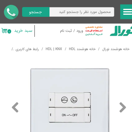
جستجو
حساب کاربری من
تغییر گذر واژه
سبد خرید
ورود
/
ثبت نام
۰
سفارشات
خانه هوشمند نورال
خانه هوشمند HDL
HDL | KNX
رابط های کاربری
کلید KNX هوشمند لمسی HDL iFlex Series 4 Buttons Smart Panel EU
خروج از حساب کاربری