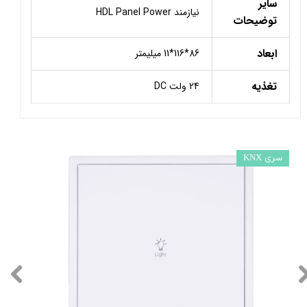
سایر
نیازمند HDL Panel Power
توضیحات
ابعاد
86*116*11 میلیمتر
تغذیه
24 ولت DC
سری KNX