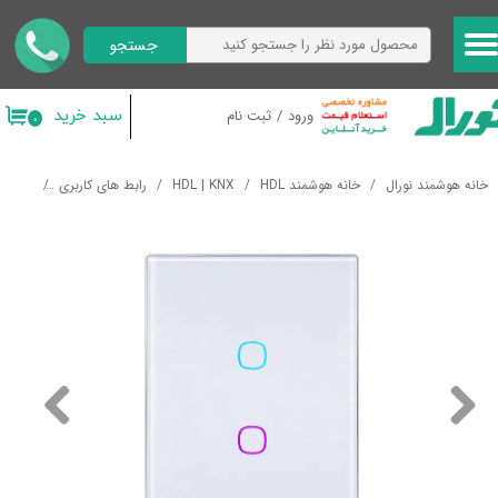
جستجو
حساب کاربری من
تغییر گذر واژه
سبد خرید
ورود
/
ثبت نام
۰
سفارشات
خانه هوشمند نورال
خانه هوشمند HDL
HDL | KNX
رابط های کاربری
کلید KNX هوشمند لمسی HDL iTouch Series 2 Buttons Touch Panel US
خروج از حساب کاربری