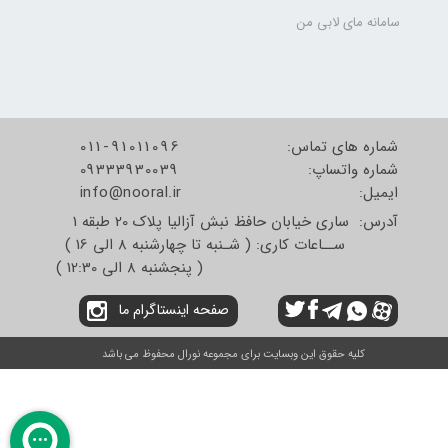
سامانه مای لابی من
شماره های تماس:
011-91011096
شماره واتساپ:
09333930039
​​​​​​​ایمیل:
info@nooral.ir
آدرس: ساری خیابان حافظ نبش آزالیا پلاک 20 طبقه 1
ســاعات کاری: ( شـنبه تا چهارشنبه 8 الی 16 )
( پنجشنبه 8 الی 12:30 )
صفحه اینستاگرام ما
کلیه حقوق این وبسایت برای مجموعه نورال محفوظ می باشد