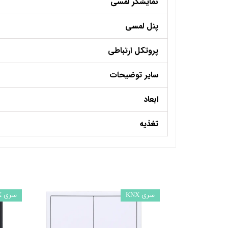
نمایشگر لمسی
پنل لمسی
پروتکل ارتباطی
سایر توضیحات
ابعاد
تغذیه
سری KNX
سری KNX