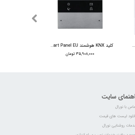
کلید KNX هوشمند HDL Tile Series 1 Button Smart Panel EU
کلید KNX هوشمند HDL Granite Series 4 Buttons Smart Panel EU
۳۵,۹۰۸,۰۰۰ تومان
اهنمای سایت
اس با نورال
نلود لیست های قیمت
مات روشنایی نورال
وه دریافت خدمات نصب و راه اندازی