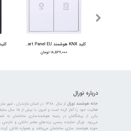
تاچ پنل KNX هوشمند HDL Granite Display Panel EU
کلید KNX هوشمند HDL Tile Series 2 Button Smart Panel EU
ن
۱۸,۵۲۷,۰۰۰ تومان
درباره نورال
خانه هوشمند نورال
از سال ۱۳۸۸ در استان مازندران ، شهر سا
فعالیت خود را آغاز کرده است و امروز، با بیش از ۱۵ س
یکی از پیشگامان در زمینه هوشمندسازی ساختمان به شما
می‌رود. نورال نماینده رسمی برندهای معتبر داخلی و خارجی د
حوزه هوشمند سازی ساختمان می‌باشد و همواره تلاش کرده ب