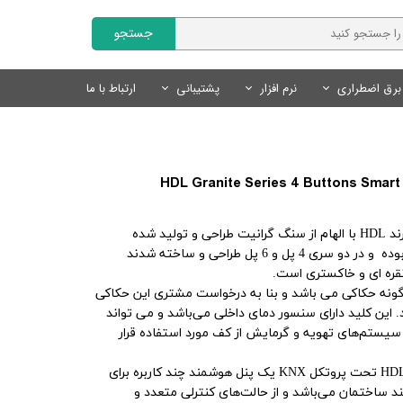
جستجو
برق اضطراری
نرم افزار
پشتیبانی
ارتباط با ما
Fanvil | فنویل
نمایندگان
سایر محصولات
تجهیزات روشنایی
محصولات هوشمند Tuya
نرم افزار مدیریت کلینیک
Livolo | لیوولو
چراغ های خطی
کلید و پریز لوکس
درخواست همکاری
کلید و پریز هوشمند Tuya
SmartLand | اسمارت لند
سنسور های روشنایی
سنسور های روشنایی
سنسور های هوشمند Tuya
لوازم روشنایی
لوازم جانبی هوشمند Tuya
محصولات روشنایی و نور پردازی
کلید های هوشمند سری گرانیت برند HDL با الهام از سنگ گرانیت طراحی و تولید شده
منبع تغذیه
سیستم های ایمنی و امنیتی
ل و 6 پل طراحی و ساخته شدند
لوازم نورپردازی
 نقره ای و خاکستری است.
 گونه حکاکی می باشد و بنا به درخواست مشتری این حکاکی
. این کلید دارای سنسور دمای داخلی می‌باشد و می تواند
یستم‌های تهویه و گرمایش از کف مورد استفاده قرار
پنل های هوشمند و گرانیتی برند HDL تحت پروتکل KNX یک پنل هوشمند چند کاربره برای
ساختمان می‌باشد و از حالت‌های کنترلی متعدد و