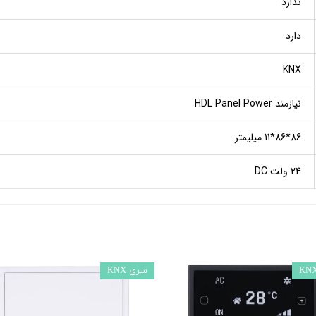
ندارد
دارد
KNX
نیازمند HDL Panel Power
86*86*11 میلیمتر
24 ولت DC
سری KNX