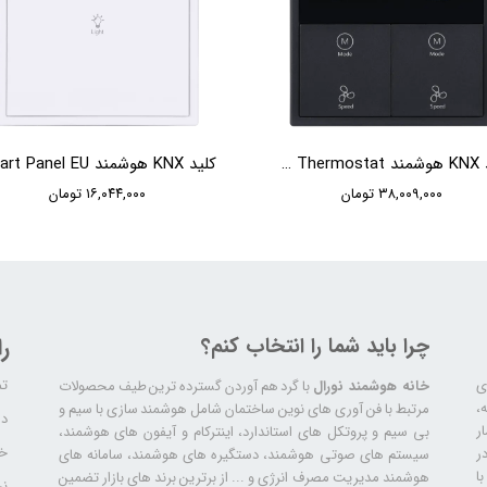
کلید KNX هوشمند HDL Tile Series OLED Thermostat
۳۸,۰۰۹,۰۰۰ تومان
۱۶,۰۴۴,۰۰۰ تومان
چرا باید شما را انتخاب کنم؟
ر
تم
ری
خانه هوشمند نورال
با گرد هم آوردن گسترده ترین طیف محصولات
ال سابقه،
مرتبط با فن آوری های نوین ساختمان شامل هوشمند سازی با سیم و
دا
ر
بی سیم و پروتکل های استاندارد، اینترکام و آیفون های هوشمند،
خد
ر
سیستم های صوتی هوشمند، دستگیره های هوشمند، سامانه های
ا
هوشمند مدیریت مصرف انرژی و ... از برترین برند های بازار تضمین
نح