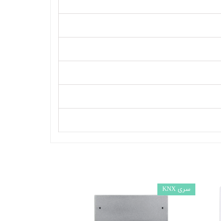
سری KNX