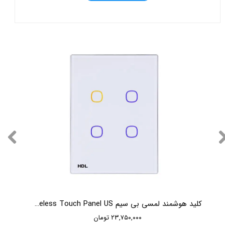
کلید هوشمند لمسی بی سیم HDL iTouch Series 4 Buttons Wireless Touch Panel US
۲۳,۷۵۰,۰۰۰ تومان