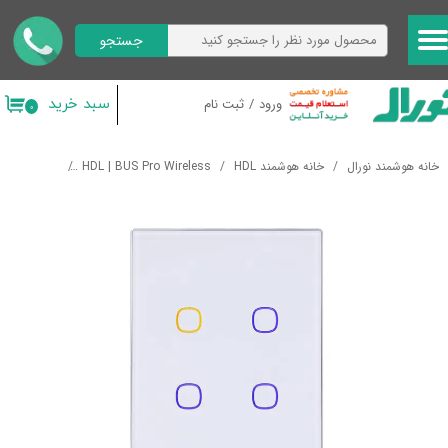
جستجو
حساب کاربری من
تغییر گذر واژه
سبد خرید
ورود
/
ثبت نام
۰
سفارشات
خانه هوشمند نورال
خانه هوشمند HDL
HDL | BUS Pro Wireless
رابط های کار
خروج از حساب کاربری