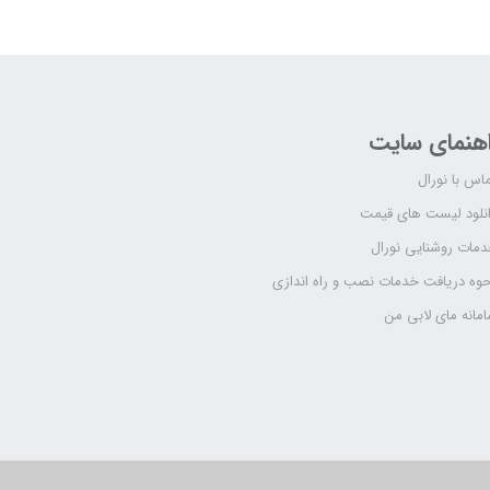
اهنمای سایت
اس با نورال
نلود لیست های قیمت
مات روشنایی نورال
وه دریافت خدمات نصب و راه اندازی
مانه مای لابی من