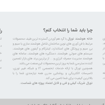
چرا باید شما را انتخاب کنم؟
ر
تم
ری
خانه هوشمند نورال
با گرد هم آوردن گسترده ترین طیف محصولات
ال سابقه،
مرتبط با فن آوری های نوین ساختمان شامل هوشمند سازی با سیم و
دا
ر
بی سیم و پروتکل های استاندارد، اینترکام و آیفون های هوشمند،
خد
ر
سیستم های صوتی هوشمند، دستگیره های هوشمند، سامانه های
ا
هوشمند مدیریت مصرف انرژی و ... از برترین برند های بازار تضمین
نح
ی
کننده دسترسی شما به بروز ترین محصولات این صنعت می باشد.
سا
همچنین نورال با ارائه خدمات تخصصی IT و شبکه، فیبر نوری،
ه
تاسیسات الکتریکی و روشنایی مدرن همه نیازمندی شما را با
،
بالاترین کیفیت برای شما تامین می کند.
نورال شریک کیفی و فنی و قابل اعتماد پروژه های شماست.