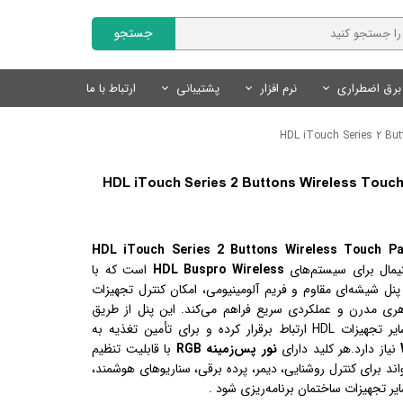
جستجو
برق اضطراری
نرم افزار
پشتیبانی
ارتباط با ما
Fanvil | فنویل
نمایندگان
سایر محصولات
تجهیزات روشنایی
محصولات هوشمند Tuya
نرم افزار مدیریت کلینیک
Livolo | لیوولو
چراغ های خطی
کلید و پریز لوکس
درخواست همکاری
کلید و پریز هوشمند Tuya
لید هوشمند لمسی بی سیم HDL iTouch Series 2 Buttons Wireless Touch
SmartLand | اسمارت لند
سنسور های روشنایی
سنسور های روشنایی
سنسور های هوشمند Tuya
لوازم روشنایی
لوازم جانبی هوشمند Tuya
محصولات روشنایی و نور پردازی
منبع تغذیه
سیستم های ایمنی و امنیتی
هوشمند لمسی بی‌سیم HDL iTouch Series 2 Buttons Wireless Touch Panel
یمال برای سیستم‌های
HDL Buspro Wireless
است که با
لوازم نورپردازی
پنل شیشه‌ای مقاوم و فریم آلومینیومی، امکان کنترل تجهیزات
ری مدرن و عملکردی سریع فراهم می‌کند. این پنل از طریق
HD ارتباط برقرار کرده و برای تأمین تغذیه به
نیاز دارد.
هر کلید دارای
نور پس‌زمینه RGB
با قابلیت تنظیم
 برای کنترل روشنایی، دیمر، پرده برقی، سناریوهای هوشمند،
ر تجهیزات ساختمان برنامه‌ریزی شود .