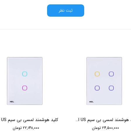
ثبت نظر
کلید هوشمند لمسی بی سیم HDL iTouch Series 4 Buttons Wireless Touch Panel US
۲۴,۵۰۰,۰۰۰ تومان
۲۲,۱۴۸,۰۰۰ تومان