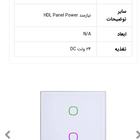
سایر
نیازمند HDL Panel Power
توضیحات
ابعاد
N/A
تغذیه
24 ولت DC