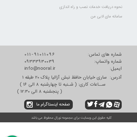
نحوه دریافت خدمات نصب و راه اندازی
سامانه مای لابی من
شماره های تماس:
011-91011096
شماره واتساپ:
09333930039
​​​​​​​ایمیل:
info@nooral.ir
آدرس: ساری خیابان حافظ نبش آزالیا پلاک 20 طبقه 1
ســاعات کاری: ( شـنبه تا چهارشنبه 8 الی 16 )
( پنجشنبه 8 الی 12:30 )
صفحه اینستاگرام ما
کلیه حقوق این وبسایت برای مجموعه نورال محفوظ می باشد