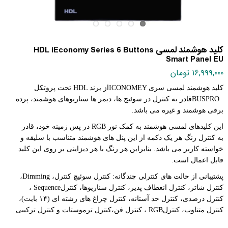
کلید هوشمند لمسی HDL iEconomy Series 6 Buttons
Smart Panel EU
۱۶,۹۹۹,۰۰۰ تومان
کلید هوشمند لمسی سری
ICONOMEY
از برند
HDL
تحت پروتکل
BUSPRO
قادر به کنترل در سوئیچ ها، دیمر ها سناریوهای هوشمند، پرده
برقی هوشمند و غیره می باشد
.
این کلیدهای لمسی هوشمند به کمک نور
RGB
در پس زمینه خود، قادر
به کنترل رنگ هر یک دکمه از این پنل های هوشمند متناسب با سلیقه و
خواسته کاربر می باشد. بنابراین هر رنگ با هر دیزاینی بر روی این کلید
قابل اعمال است
.
پشتیبانی از حالت های کنترلی چندگانه: کنترل سوئیچ کنترل،
Dimming
،
کنترل شاتر، کنترل انعطاف پذیر، کنترل سناریوها، کنترل
Sequence
،
کنترل درصدی، کنترل حد آستانه، کنترل چراغ های رشته ای (
۱۴
بایت)،
کنترل متناوب، کنترل
RGB
، کنترل فن،کنترل ترموستات و کنترل ترکیبی