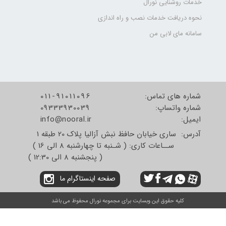
خدمات روشنایی نورال
نحوه دریافت خدمات نصب و راه اندازی
سامانه مای لابی من
شماره های تماس:
011-91011096
شماره واتساپ:
09333930039
​​​​​​​ایمیل:
info@nooral.ir
آدرس: ساری خیابان حافظ نبش آزالیا پلاک 20 طبقه 1
ســاعات کاری: ( شـنبه تا چهارشنبه 8 الی 16 )
( پنجشنبه 8 الی 12:30 )
صفحه اینستاگرام ما
کلیه حقوق این وبسایت برای مجموعه نورال محفوظ می باشد