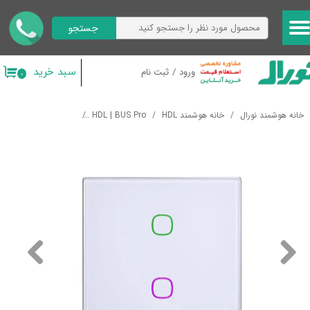
جستجو
حساب کاربری من
تغییر گذر واژه
سبد خرید
ورود
/
ثبت نام
۰
سفارشات
خانه هوشمند نورال
خانه هوشمند HDL
HDL | BUS Pro
رابط های کاربری
کلید 
خروج از حساب کاربری