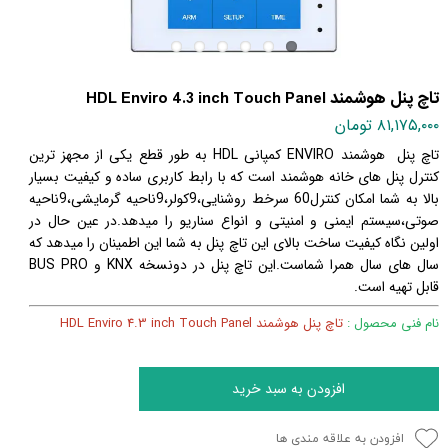
تاچ پنل هوشمند HDL Enviro 4.3 inch Touch Panel
۸۱,۱۷۵,۰۰۰ تومان
تاچ پنل هوشمند ENVIRO کمپانی HDL به طور قطع یکی از مجهز ترین
کنترل پنل های خانه هوشمند است که با رابط کاربری ساده و کیفیت بسیار
بالا به شما امکان کنترل60 سرخط روشنایی،9کولر،9ناحیه گرمایشی،9ناحیه
صوتی،سیستم ایمنی و امنیتی و انواع سناریو را میدهد.
در عین حال در
اولین نگاه کیفیت ساخت بالای این تاچ پنل به شما این اطمینان را میدهد که
سال های سال همرا شماست.
این تاچ پنل در دونسخه KNX و BUS PRO
قابل تهیه است.
نام فنی محصول :
تاچ پنل هوشمند HDL Enviro 4.3 inch Touch Panel
افزودن به سبد خرید
افزودن به علاقه مندی ها