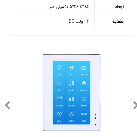
ابعاد
86*116.5*10.5 میلی متر
تغذیه
24 ولت DC