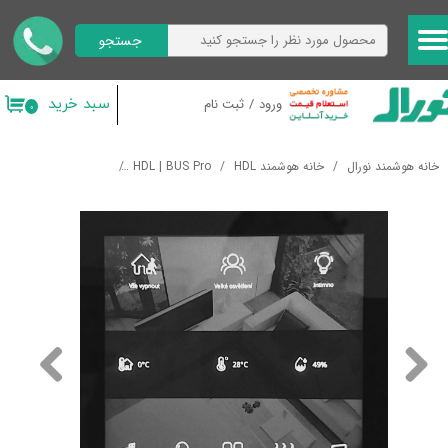
جستجو
حساب کاربری من
تغییر گذر واژه
سبد خرید
ورود
/
ثبت نام
۰
سفارشات
خانه هوشمند نورال
خانه هوشمند HDL
HDL | BUS Pro
رابط های کاربری
تاچ 
خروج از حساب کاربری