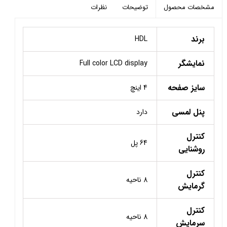
توضیحات
نظرات
مشخصات محصول
برند
HDL
نمایشگر
Full color LCD display
سایز صفحه
4 اینچ
پنل لمسی
دارد
کنترل
64 پل
روشنایی
کنترل
8 ناحیه
گرمایش
کنترل
8 ناحیه
سرمایش