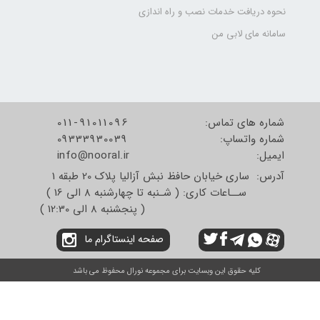
نحوه دریافت خدمات نصب و راه اندازی
سامانه مای لابی من
شماره های تماس:
011-91011096
شماره واتساپ:
09333930039
​​​​​​​ایمیل:
info@nooral.ir
آدرس: ساری خیابان حافظ نبش آزالیا پلاک 20 طبقه 1
ســاعات کاری: ( شـنبه تا چهارشنبه 8 الی 16 )
( پنجشنبه 8 الی 12:30 )
صفحه اینستاگرام ما
کلیه حقوق این وبسایت برای مجموعه نورال محفوظ می باشد