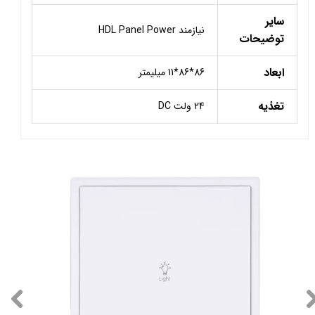
سایر
نیازمند HDL Panel Power
توضیحات
ابعاد
86*86*11 میلیمتر
تغذیه
24 ولت DC