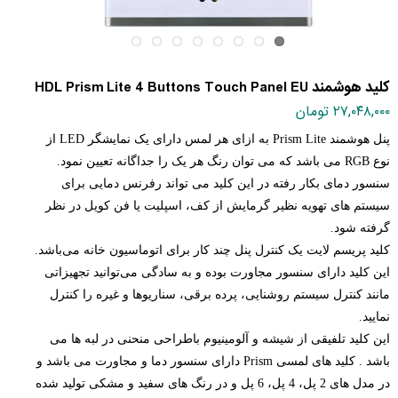
کلید هوشمند HDL Prism Lite 4 Buttons Touch Panel EU
۲۷,۰۴۸,۰۰۰ تومان
پنل هوشمند
Prism Lite
به ازای هر لمس دارای یک نمایشگر
LED
از
نوع
RGB
می باشد که می توان رنگ هر یک را جداگانه تعیین نمود.
سنسور دمای بکار رفته در این کلید می تواند رفرنس دمایی برای
سیستم های تهویه نظیر گرمایش از کف، اسپلیت یا فن کویل در نظر
گرفته شود
.
کلید پریسم لایت یک کنترل پنل چند کار برای اتوماسیون خانه می‌باشد.
این کلید دارای سنسور مجاورت بوده و به سادگی می‌توانید تجهیزاتی
مانند کنترل سیستم روشنایی، پرده برقی، سناریوها و غیره را کنترل
نمایید
.
این کلید تلفیقی از شیشه و آلومینیوم باطراحی منحنی در لبه ها می
باشد . کلید های لمسی
Prism
دارای سنسور دما و مجاورت می باشد و
در مدل های 2 پل، 4 پل، 6 پل و در رنگ های سفید و مشکی تولید شده