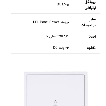
پروتکل
BUSPro
ارتباطی
سایر
نیازمند HDL Panel Power
توضیحات
ابعاد
86*116*11 میلی متر
تغذیه
24 ولت DC