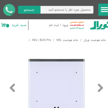
جستجو
حساب کاربری من
تغییر گذر واژه
سبد خرید
ورود
/
ثبت نام
۰
سفارشات
خانه هوشمند نورال
خانه هوشمند HDL
HDL | BUS Pro
رابط های کاربری
کلید هو
خروج از حساب کاربری