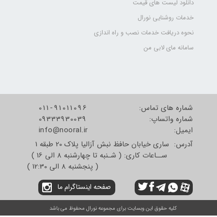
دانلود لیست های قیمت
خدمات روشنایی نورال
نحوه دریافت خدمات نصب و راه اندازی
سامانه مای لابی من
شماره های تماس:
011-91011096
شماره واتساپ:
09333930039
​​​​​​​ایمیل:
info@nooral.ir
آدرس: ساری خیابان حافظ نبش آزالیا پلاک 20 طبقه 1
ســاعات کاری: ( شـنبه تا چهارشنبه 8 الی 16 )
( پنجشنبه 8 الی 12:30 )
صفحه اینستاگرام ما
کلیه حقوق این وبسایت برای مجموعه نورال محفوظ می باشد