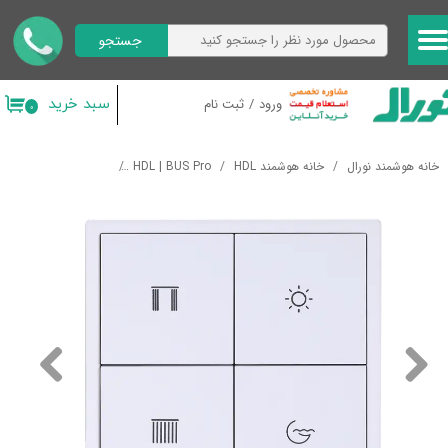
جستجو
حساب کاربری من
تغییر گذر واژه
سبد خرید
ورود
/
ثبت نام
۰
سفارشات
خانه هوشمند نورال
خانه هوشمند HDL
HDL | BUS Pro
رابط های کاربری
کلید هو
خروج از حساب کاربری