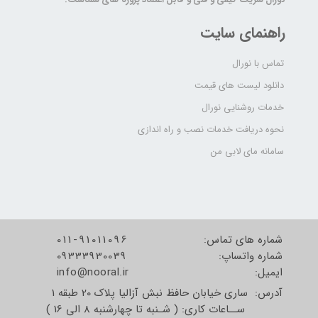
راهنمای سایت
تماس با نورال
دانلود لیست های قیمت
خدمات روشنایی نورال
نحوه دریافت خدمات نصب و راه اندازی
سامانه مای لابی من
شماره های تماس:
011-91011096
شماره واتساپ:
09333930039
​​​​​​​ایمیل:
info@nooral.ir
آدرس: ساری خیابان حافظ نبش آزالیا پلاک 20 طبقه 1
ســاعات کاری: ( شـنبه تا چهارشنبه 8 الی 16 )