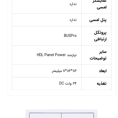
نمایشگر
ندارد
لمسی
پنل لمسی
ندارد
پروتکل
BUSPro
ارتباطی
سایر
نیازمند HDL Panel Power
توضیحات
ابعاد
86*86*11 میلیمتر
تغذیه
24 ولت DC