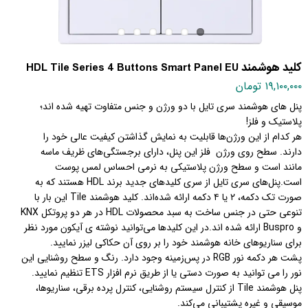
کلید هوشمند HDL Tile Series 4 Buttons Smart Panel EU
۱۹,۱۰۰,۰۰۰ تومان
پنل های هوشمند سری تایل با دو ورژن و جنس متفاوت تهیه شده اند؛
پلاستیک و فلز!
هر کدام از این ورژن‌ها قابلیت به نمایش گذاشتن کیفیت عالی خود را
دارند. سطح روی ورژن فلز این پنل، دارای برجستگی‌های ظریف ماسه
مانند است و سطح ورژن پلاستیکی به نرمی احساس لمس پوست
است.پنل‌های سری تایل از سری کلیدهای جدید برند HDL هستند که به
صورت تک دکمه، ۲ یا ۴ دکمه ارائه شده‌اند. کلید هوشمند Tile این بار با
تنوعی حتی در جنس ساخت به سبد محصولات HDL در هر دو پروتکل KNX
و Buspro ارائه شده اند.در این کلیدها می‌توانید نوشته ی آیکون مورد نظر
برای سناریوهای خانه هوشمند خود را بر روی آن حکاکی لیزر نمایید.
پشت هر دکمه نور RGB در پس‌زمینه وجود دارد. رنگ و سطح روشنایی این
نور را می توانید به صورت دستی یا از طریق نرم افزار ETS تنظیم نمایید.
پنل هوشمند Tile از کنترل سیستم روشنایی،‌ کنترل پرده برقی، سناریوها،
موسیقی و غیره پشتیبانی می‌کند.