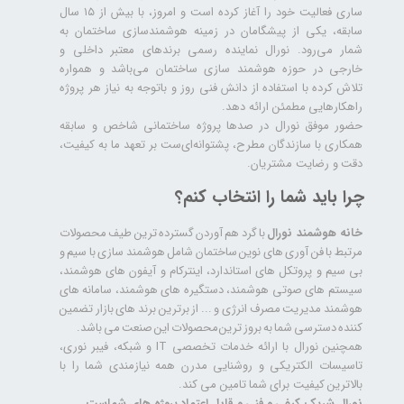
ساری فعالیت خود را آغاز کرده است و امروز، با بیش از ۱۵ سال
سابقه، یکی از پیشگامان در زمینه هوشمندسازی ساختمان به
شمار می‌رود. نورال نماینده رسمی برندهای معتبر داخلی و
خارجی در حوزه هوشمند سازی ساختمان می‌باشد و همواره
تلاش کرده با استفاده از دانش فنی روز و باتوجه به نیاز هر پروژه
راهکارهایی مطمئن ارائه دهد.
حضور موفق نورال در صدها پروژه‌ ساختمانی شاخص و سابقه
همکاری با سازندگان مطرح، پشتوانه‌ای‌ست بر تعهد ما به کیفیت،
دقت و رضایت مشتریان.
چرا باید شما را انتخاب کنم؟
خانه هوشمند نورال
با گرد هم آوردن گسترده ترین طیف محصولات
مرتبط با فن آوری های نوین ساختمان شامل هوشمند سازی با سیم و
بی سیم و پروتکل های استاندارد، اینترکام و آیفون های هوشمند،
سیستم های صوتی هوشمند، دستگیره های هوشمند، سامانه های
هوشمند مدیریت مصرف انرژی و ... از برترین برند های بازار تضمین
کننده دسترسی شما به بروز ترین محصولات این صنعت می باشد.
همچنین نورال با ارائه خدمات تخصصی IT و شبکه، فیبر نوری،
تاسیسات الکتریکی و روشنایی مدرن همه نیازمندی شما را با
بالاترین کیفیت برای شما تامین می کند.
نورال شریک کیفی و فنی و قابل اعتماد پروژه های شماست.