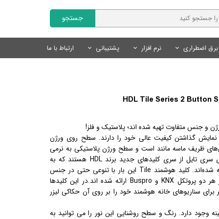
جستجو
برق اضطراری
نرم افزار
پشتیبانی
ارتباط با ما
Fanvil | فنویل
نمایندگان
سایر محصولات
تجهیزات روشنایی
محصولات هوشمند Tuya
نرم افزار مدیریت کلینیک
Livolo | لیوولو
چراغ های خطی
کلید و پریز لوکس
درخواست همکاری
کلید و پریز هوشمند Tuya
SmartLand | اسمارت لند
سنسور های روشنایی
سنسور های روشنایی
سنسور های هوشمند Tuya
لوازم روشنایی
لوازم جانبی هوشمند Tuya
محصولات روشنایی و نور پردازی
ژن و جنس متفاوت تهیه شده اند؛ پلاستیک و فلز
!
منبع تغذیه
سیستم های ایمنی و امنیتی
به نمایش گذاشتن کیفیت عالی خود را دارند. سطح روی ورژن
ی‌های ظریف ماسه مانند است و سطح ورژن پلاستیکی به نرمی
لوازم نورپردازی
ری تایل از سری کلیدهای جدید برند
HDL
هستند که به
 شده‌اند. کلید هوشمند
Tile
این بار با تنوعی حتی در جنس
 هر دو پروتکل
KNX
و
Buspro
ارائه شده اند.در این کلیدها
 برای سناریوهای خانه هوشمند خود را بر روی آن حکاکی لیزر
نه وجود دارد. رنگ و سطح روشنایی این نور را می توانید به