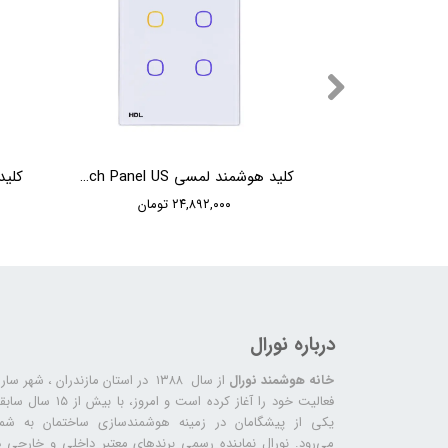
کلید هوشمند نمایشگر دار HDL Modern Series DLP Touch Panel US
کلید هوشمند لمسی HDL iTouch Series 4 Buttons Touch Panel US
ن
۲۴,۸۹۲,۰۰۰ تومان
درباره نورال
خانه هوشمند نورال
از سال ۱۳۸۸ در استان مازندران ، شهر سا
فعالیت خود را آغاز کرده است و امروز، با بیش از ۱۵ س
یکی از پیشگامان در زمینه هوشمندسازی ساختمان به شما
می‌رود. نورال نماینده رسمی برندهای معتبر داخلی و خارجی د