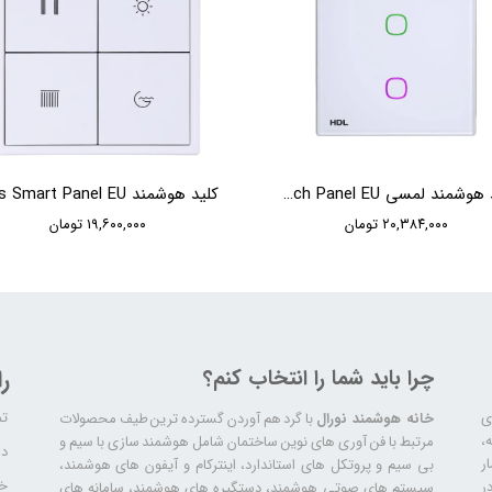
کلید هوشمند لمسی HDL iTouch Series 2 Buttons Touch Panel EU
۲۰,۳۸۴,۰۰۰ تومان
۱۹,۶۰۰,۰۰۰ تومان
چرا باید شما را انتخاب کنم؟
ر
تم
ری
خانه هوشمند نورال
با گرد هم آوردن گسترده ترین طیف محصولات
ال سابقه،
مرتبط با فن آوری های نوین ساختمان شامل هوشمند سازی با سیم و
دا
ر
بی سیم و پروتکل های استاندارد، اینترکام و آیفون های هوشمند،
خد
ر
سیستم های صوتی هوشمند، دستگیره های هوشمند، سامانه های