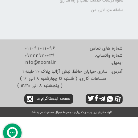
نحوه دریافت خدمات نصب و راه اندازی
سامانه مای لابی من
شماره های تماس:
011-91011096
شماره واتساپ:
09333930039
​​​​​​​ایمیل:
info@nooral.ir
آدرس: ساری خیابان حافظ نبش آزالیا پلاک 20 طبقه 1
ســاعات کاری: ( شـنبه تا چهارشنبه 8 الی 16 )
( پنجشنبه 8 الی 12:30 )
صفحه اینستاگرام ما
کلیه حقوق این وبسایت برای مجموعه نورال محفوظ می باشد