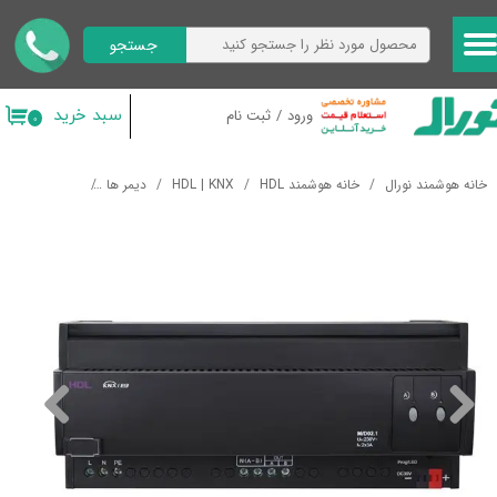
جستجو
حساب کاربری من
تغییر گذر واژه
سبد خرید
ورود
/
ثبت نام
۰
سفارشات
خانه هوشمند نورال
خانه هوشمند HDL
HDL | KNX
دیمر ها
دیمر KNX هوشمند 2 کانال HDL 2CH 3A Universal Dimming Actuator
خروج از حساب کاربری