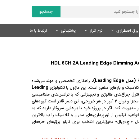
جستجو
برق اضطراری
نرم افزار
پشتیبانی
ارتباط با ما
Fanvil | فنویل
نمایندگان
سایر محصولات
تجهیزات روشنایی
محصولات هوشمند Tuya
نرم افزار مدیریت کلینیک
Livolo | لیوولو
چراغ های خطی
کلید و پریز لوکس
درخواست همکاری
کلید و پریز هوشمند Tuya
SmartLand | اسمارت لند
سنسور های روشنایی
سنسور های روشنایی
سنسور های هوشمند Tuya
لوازم روشنایی
لوازم جانبی هوشمند Tuya
محصولات روشنایی و نور پردازی
، راهکاری تخصصی و مهندسی‌شده
منبع تغذیه
سیستم های ایمنی و امنیتی
لاسیک و بارهای سلفی است. این ماژول با تکنولوژی
Leading
ر کنترل چراغ‌های هالوژن و تجهیزاتی که با ترانس‌های مغناطیسی
لوازم نورپردازی
کار می‌کنند، ارائه می‌دهد. با ۶ کانال مجزا و توان ۲ آمپر در هر خروجی، این دیمر قادر است گروه‌های
مدیریت کند. اگر در پروژه خود با بارهایی سروکار دارید که به
‌خواهید ترکیبی از نورپردازی‌های مدرن و کلاسیک را ب بالاترین
 «اچ‌دی‌ال» دقیق‌ترین انتخاب برای تابلو برق‌های حرفه‌ای