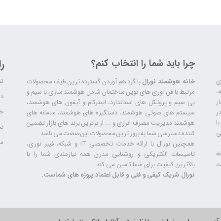
چرا باید شما را انتخاب کنم؟
ر
تم
ری
خانه هوشمند نورال
با گرد هم آوردن گسترده ترین طیف محصولات
ال سابقه،
مرتبط با فن آوری های نوین ساختمان شامل هوشمند سازی با سیم و
دا
ر
بی سیم و پروتکل های استاندارد، اینترکام و آیفون های هوشمند،
خد
ر
سیستم های صوتی هوشمند، دستگیره های هوشمند، سامانه های
ا
هوشمند مدیریت مصرف انرژی و ... از برترین برند های بازار تضمین
نح
ی
کننده دسترسی شما به بروز ترین محصولات این صنعت می باشد.
سا
همچنین نورال با ارائه خدمات تخصصی IT و شبکه، فیبر نوری،
ه
تاسیسات الکتریکی و روشنایی مدرن همه نیازمندی شما را با
،
بالاترین کیفیت برای شما تامین می کند.
نورال شریک کیفی و فنی و قابل اعتماد پروژه های شماست.