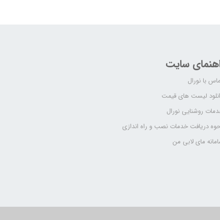
اهنمای سایت
اس با نورال
نلود لیست های قیمت
مات روشنایی نورال
وه دریافت خدمات نصب و راه اندازی
مانه مای لابی من