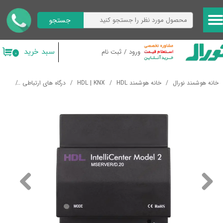
جستجو
حساب کاربری من
تغییر گذر واژه
سبد خرید
ورود
/
ثبت نام
۰
سفارشات
خانه هوشمند نورال
خانه هوشمند HDL
HDL | KNX
درگاه های ارتباطی
سرور رابط نرم افزا
خروج از حساب کاربری