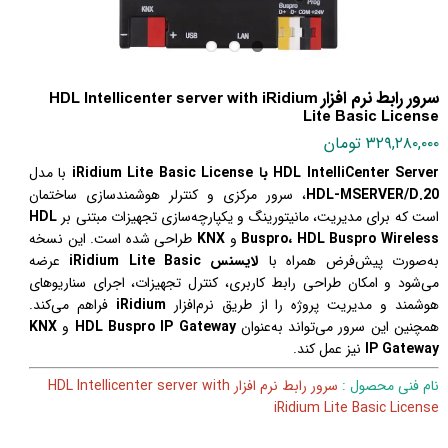
سرور رابط نرم افزار HDL Intellicenter server with iRidium
Lite Basic License
۳۲۹,۲۸۰,۰۰۰ تومان
HDL IntelliCenter Server با iRidium Lite Basic License
با مدل
HDL-MSERVER/D.20
، سرور مرکزی و کنترلر هوشمندسازی ساختمان
است که برای مدیریت، مانیتورینگ و یکپارچه‌سازی تجهیزات مبتنی بر
HDL
Buspro، HDL Buspro Wireless
و
KNX
طراحی شده است. این نسخه
به‌صورت پیش‌فرض همراه با
لایسنس iRidium Lite Basic
عرضه
می‌شود و امکان طراحی رابط کاربری، کنترل تجهیزات، اجرای سناریوهای
هوشمند و مدیریت پروژه را از طریق نرم‌افزار
iRidium
فراهم می‌کند.
همچنین این سرور می‌تواند به‌عنوان
HDL Buspro IP Gateway
و
KNX
IP Gateway
نیز عمل کند.
نام فنی محصول :
سرور رابط نرم افزار HDL Intellicenter server with
iRidium Lite Basic License