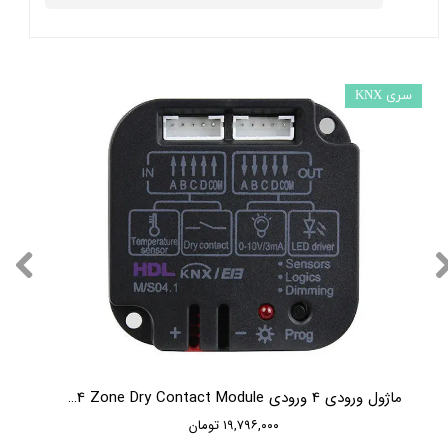
سری KNX
★
★
★
★
★
★
★
★
★
★
ماژول ورودی 4 ورودی KNX HDL 4 Zone Dry Contact Module
۱۹,۷۹۶,۰۰۰ تومان