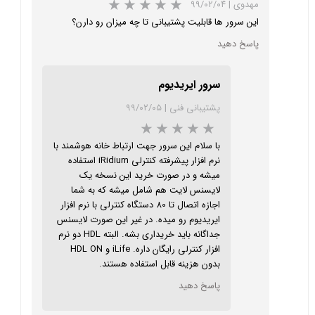
مهدوی
|
۹۹/۰۲/۰۴
این سرور ها قابلیت پشتیبانی تا چه میزان رو دارن؟
پاسخ دهید
سرور ایریدیوم
پشتیبانی فنی
|
۹۹/۰۲/۰۵
★
★
★
با سلام این سرور جهت ارتباط خانه هوشمند با
نرم افزار پیشرفته کنترلی iRidium استفاده
میشه و در صورت خرید این نسخه یک
لایسنس لایت هم شامل میشه که به شما
اجازه اتصال تا 80 دستگاه کنترلی با نرم افزار
ایریدیوم رو میده. در غیر این صورت لایسنس
جداگانه باید خریداری بشه. البته HDL دو نرم
افزار کنترلی رایگان داره. iLife و HDL ON
بدون هزینه قابل استفاده هستند.
پاسخ دهید