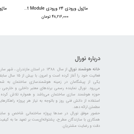
درگاه IP هوشمند HDL KNX IP Router
ماژول ورودی 24 ورودی KNX HDL 24 Zone Dry Contact Module
ن
۴۸,۲۱۶,۰۰۰ تومان
درباره نورال
خانه هوشمند نورال
از سال ۱۳۸۸ در استان مازندران ، شهر سا
فعالیت خود را آغاز کرده است و امروز، با بیش از ۱۵ س
یکی از پیشگامان در زمینه هوشمندسازی ساختمان به شما
می‌رود. نورال نماینده رسمی برندهای معتبر داخلی و خارجی د
حوزه هوشمند سازی ساختمان می‌باشد و همواره تلاش کرده ب
استفاده از دانش فنی روز و باتوجه به نیاز هر پروژه راهکارهای
مطمئن ارائه دهد.
حضور موفق نورال در صدها پروژه‌ ساختمانی شاخص و سابق
همکاری با سازندگان مطرح، پشتوانه‌ای‌ست بر تعهد ما به کیفیت
دقت و رضایت مشتریان.