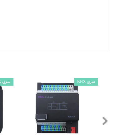
سری KNX
سری KNX