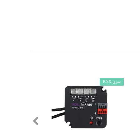
سری KNX