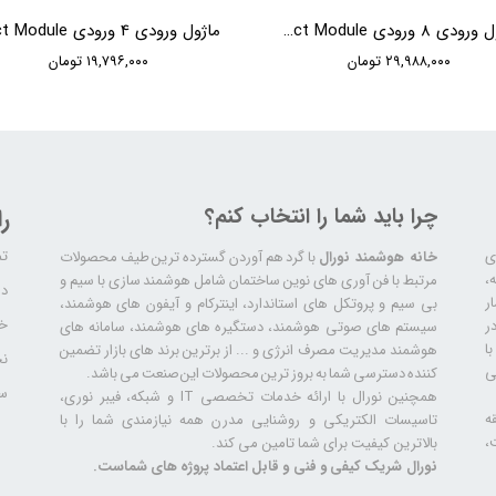
ماژول ورودی 8 ورودی KNX HDL 8 Zone Dry Contact Module
۲۹,۹۸۸,۰۰۰ تومان
۱۹,۷۹۶,۰۰۰ تومان
چرا باید شما را انتخاب کنم؟
ر
تم
ری
خانه هوشمند نورال
با گرد هم آوردن گسترده ترین طیف محصولات
ال سابقه،
مرتبط با فن آوری های نوین ساختمان شامل هوشمند سازی با سیم و
دا
ر
بی سیم و پروتکل های استاندارد، اینترکام و آیفون های هوشمند،
خد
ر
سیستم های صوتی هوشمند، دستگیره های هوشمند، سامانه های
ا
هوشمند مدیریت مصرف انرژی و ... از برترین برند های بازار تضمین
نح
ی
کننده دسترسی شما به بروز ترین محصولات این صنعت می باشد.
سا
همچنین نورال با ارائه خدمات تخصصی IT و شبکه، فیبر نوری،
ه
تاسیسات الکتریکی و روشنایی مدرن همه نیازمندی شما را با
،
بالاترین کیفیت برای شما تامین می کند.
نورال شریک کیفی و فنی و قابل اعتماد پروژه های شماست.