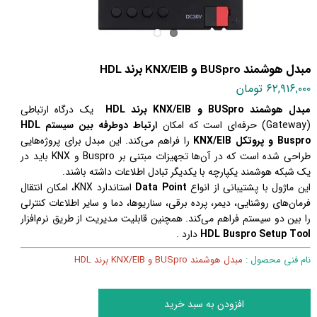
مبدل هوشمند BUSpro و KNX/EIB برند HDL
۶۲,۹۱۶,۰۰۰ تومان
مبدل هوشمند BUSpro و KNX/EIB برند HDL
یک درگاه ارتباطی
(Gateway) حرفه‌ای است که امکان
ارتباط دوطرفه بین سیستم HDL
Buspro و پروتکل KNX/EIB
را فراهم می‌کند. این مبدل برای پروژه‌هایی
طراحی شده است که در آن‌ها تجهیزات مبتنی بر Buspro و KNX باید در
یک شبکه هوشمند یکپارچه با یکدیگر تبادل اطلاعات داشته باشند.
این ماژول با پشتیبانی از انواع
Data Point
استاندارد KNX، امکان انتقال
فرمان‌های روشنایی، دیمر، پرده برقی، سناریوها، دما و سایر اطلاعات کنترلی
را بین دو سیستم فراهم می‌کند. همچنین قابلیت مدیریت از طریق نرم‌افزار
HDL Buspro Setup Tool
دارد .
نام فنی محصول :
مبدل هوشمند BUSpro و KNX/EIB برند HDL
افزودن به سبد خرید