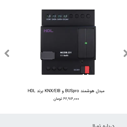
مبدل هوشمند BUSpro و KNX/EIB برند HDL
۶۲,۹۱۶,۰۰۰ تومان
درباره نورال