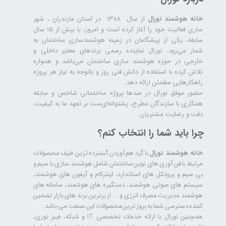
خانه هوشمند نورال
از سال ۱۳۸۸ در استان مازندران ، شهر
ساری فعالیت خود را آغاز کرده است و امروز، با بیش از ۱۵ سال
سابقه، یکی از پیشگامان در زمینه هوشمندسازی ساختمان به
شمار می‌رود. نورال نماینده رسمی برندهای معتبر داخلی و
خارجی در حوزه هوشمند سازی ساختمان می‌باشد و همواره
تلاش کرده با استفاده از دانش فنی روز و باتوجه به نیاز هر پروژه
راهکارهایی مطمئن ارائه دهد.
حضور موفق نورال در صدها پروژه‌ ساختمانی شاخص و سابقه
همکاری با سازندگان مطرح، پشتوانه‌ای‌ست بر تعهد ما به کیفیت،
دقت و رضایت مشتریان.
چرا باید شما را انتخاب کنم؟
خانه هوشمند نورال
با گرد هم آوردن گسترده ترین طیف محصولات
مرتبط با فن آوری های نوین ساختمان شامل هوشمند سازی با سیم و
بی سیم و پروتکل های استاندارد، اینترکام و آیفون های هوشمند،
سیستم های صوتی هوشمند، دستگیره های هوشمند، سامانه های
هوشمند مدیریت مصرف انرژی و ... از برترین برند های بازار تضمین
کننده دسترسی شما به بروز ترین محصولات این صنعت می باشد.
همچنین نورال با ارائه خدمات تخصصی IT و شبکه، فیبر نوری،