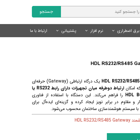
جستجو
برق اضطراری
نرم افزار
پشتیبانی
ارتباط با ما
Fanvil | فنویل
نمایندگان
سایر محصولات
تجهیزات روشنایی
محصولات هوشمند Tuya
نرم افزار مدیریت کلینیک
Livolo | لیوولو
چراغ های خطی
کلید و پریز لوکس
درخواست همکاری
کلید و پریز هوشمند Tuya
SmartLand | اسمارت لند
سنسور های روشنایی
سنسور های روشنایی
سنسور های هوشمند Tuya
لوازم روشنایی
لوازم جانبی هوشمند Tuya
محصولات روشنایی و نور پردازی
یک درگاه ارتباطی (Gateway) حرفه‌ای
منبع تغذیه
سیستم های ایمنی و امنیتی
 امکان
ارتباط دوطرفه میان تجهیزات دارای رابط RS232 یا
را فراهم می‌کند. این دستگاه با استفاده از فناوری
لوازم نورپردازی
ر و مقاوم در برابر نویز ایجاد کرده و گزینه‌ای ایده‌آل برای
 با سیستم هوشمندسازی ساختمان محسوب می‌شود.
د