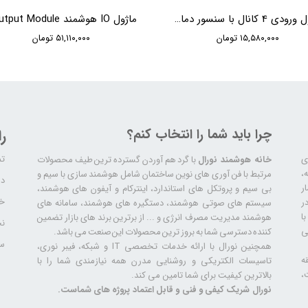
ماژول ورودی 4 کانال با سنسور دما HDL 4 Zone Dry Contact Module with Temp. Sensor
۱۵,۵۸۰,۰۰۰ تومان
۵۱,۱۱۰,۰۰۰ تومان
چرا باید شما را انتخاب کنم؟
ر
تم
ری
خانه هوشمند نورال
با گرد هم آوردن گسترده ترین طیف محصولات
ال سابقه،
مرتبط با فن آوری های نوین ساختمان شامل هوشمند سازی با سیم و
دا
ر
بی سیم و پروتکل های استاندارد، اینترکام و آیفون های هوشمند،
خد
ر
سیستم های صوتی هوشمند، دستگیره های هوشمند، سامانه های
ا
هوشمند مدیریت مصرف انرژی و ... از برترین برند های بازار تضمین
نح
ی
کننده دسترسی شما به بروز ترین محصولات این صنعت می باشد.
سا
همچنین نورال با ارائه خدمات تخصصی IT و شبکه، فیبر نوری،
ه
تاسیسات الکتریکی و روشنایی مدرن همه نیازمندی شما را با
،
بالاترین کیفیت برای شما تامین می کند.
نورال شریک کیفی و فنی و قابل اعتماد پروژه های شماست.