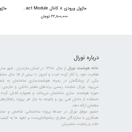
ماژول ورودی 24 کانال HDL 24 Zone Dry Contact Module
ماژول ورودی 8 کانال HDL 8 Zone Dry Contact Module
ن
۲۲,۸۰۰,۰۰۰ تومان
درباره نورال
خانه هوشمند نورال
از سال ۱۳۸۸ در استان مازندران ، شهر سا
فعالیت خود را آغاز کرده است و امروز، با بیش از ۱۵ س
یکی از پیشگامان در زمینه هوشمندسازی ساختمان به شما
می‌رود. نورال نماینده رسمی برندهای معتبر داخلی و خارجی د
حوزه هوشمند سازی ساختمان می‌باشد و همواره تلاش کرده ب
استفاده از دانش فنی روز و باتوجه به نیاز هر پروژه راهکارهای
مطمئن ارائه دهد.
حضور موفق نورال در صدها پروژه‌ ساختمانی شاخص و سابق
همکاری با سازندگان مطرح، پشتوانه‌ای‌ست بر تعهد ما به کیفیت
دقت و رضایت مشتریان.