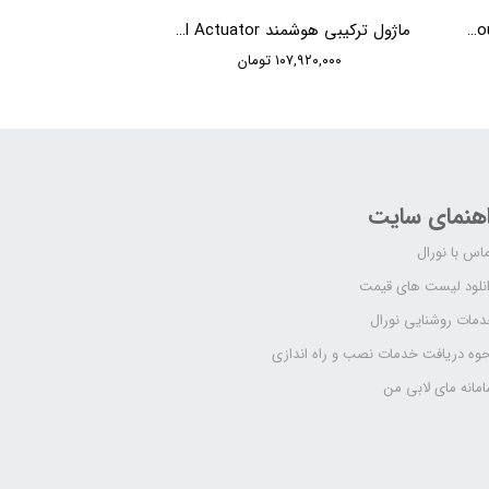
ماژول IO هوشمند HDL 6CH input & output Module
ماژول ترکیبی هوشمند HDL MHRCU Mix Control Actuator
۱۰۷,۹۲۰,۰۰۰ تومان
اهنمای سایت
اس با نورال
نلود لیست های قیمت
مات روشنایی نورال
وه دریافت خدمات نصب و راه اندازی
مانه مای لابی من