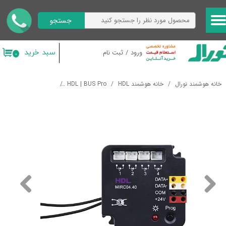
جستجو
حساب کاربری من
تغییر گذر واژه
سبد خرید
ورود
/
ثبت نام
۰
سفارشات
خانه هوشمند نورال
خانه هوشمند HDL
HDL | BUS Pro
درگاه های ارتباطی
خروج از حساب کاربری