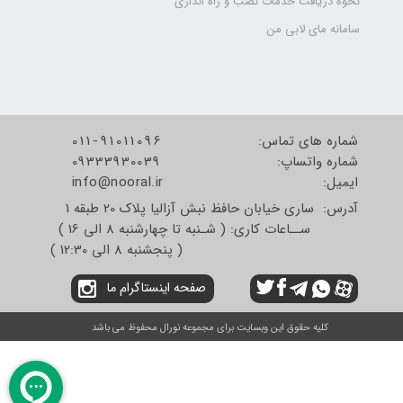
نحوه دریافت خدمات نصب و راه اندازی
سامانه مای لابی من
شماره های تماس:
011-91011096
شماره واتساپ:
09333930039
​​​​​​​ایمیل:
info@nooral.ir
آدرس: ساری خیابان حافظ نبش آزالیا پلاک 20 طبقه 1
ســاعات کاری: ( شـنبه تا چهارشنبه 8 الی 16 )
( پنجشنبه 8 الی 12:30 )
صفحه اینستاگرام ما
کلیه حقوق این وبسایت برای مجموعه نورال محفوظ می باشد