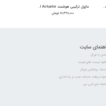
ماژول کنترل اتاق هتل هوشمند 48 کانال HDL Hotel Room Control Host
ماژول ترکیبی هوشمند HDL MHRCU Mix Control Actuator
۱۱۱,۳۲۸,۰۰۰ تومان
اهنمای سایت
اس با نورال
نلود لیست های قیمت
مات روشنایی نورال
وه دریافت خدمات نصب و راه اندازی
مانه مای لابی من