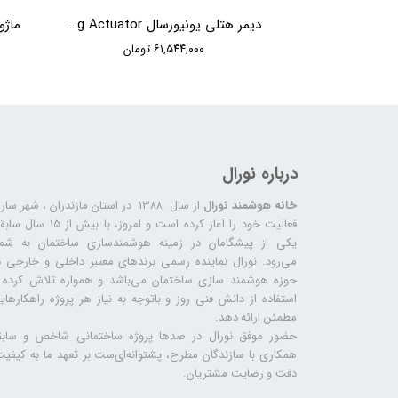
ماژول هتلی هوشمند HDL 5CH High Power Switch Actuator
دیمر هتلی یونیورسال HDL 4CH 0.5A Universal Dimming Actuator
ن
۶۱,۵۴۴,۰۰۰ تومان
درباره نورال
خانه هوشمند نورال
از سال ۱۳۸۸ در استان مازندران ، شهر سا
فعالیت خود را آغاز کرده است و امروز، با بیش از ۱۵ س
یکی از پیشگامان در زمینه هوشمندسازی ساختمان به شما
می‌رود. نورال نماینده رسمی برندهای معتبر داخلی و خارجی د
حوزه هوشمند سازی ساختمان می‌باشد و همواره تلاش کرده ب
استفاده از دانش فنی روز و باتوجه به نیاز هر پروژه راهکارهای
مطمئن ارائه دهد.
حضور موفق نورال در صدها پروژه‌ ساختمانی شاخص و سابق
همکاری با سازندگان مطرح، پشتوانه‌ای‌ست بر تعهد ما به کیفیت
دقت و رضایت مشتریان.