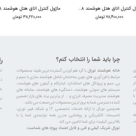
ماژول کنترل اتاق هتل هوشمند 48 کانال با 51 ورودی HDL Hotel Room Control Host
۷۸,۴۰۰,۰۰۰ تومان
۳۸,۲۲۰,۰۰۰ تومان
چرا باید شما را انتخاب کنم؟
ر
تم
ری
خانه هوشمند نورال
با گرد هم آوردن گسترده ترین طیف محصولات
ال سابقه،
مرتبط با فن آوری های نوین ساختمان شامل هوشمند سازی با سیم و
دا
ر
بی سیم و پروتکل های استاندارد، اینترکام و آیفون های هوشمند،
خد
ر
سیستم های صوتی هوشمند، دستگیره های هوشمند، سامانه های
ا
هوشمند مدیریت مصرف انرژی و ... از برترین برند های بازار تضمین
نح
ی
کننده دسترسی شما به بروز ترین محصولات این صنعت می باشد.
سا
همچنین نورال با ارائه خدمات تخصصی IT و شبکه، فیبر نوری،
ه
تاسیسات الکتریکی و روشنایی مدرن همه نیازمندی شما را با
،
بالاترین کیفیت برای شما تامین می کند.
نورال شریک کیفی و فنی و قابل اعتماد پروژه های شماست.